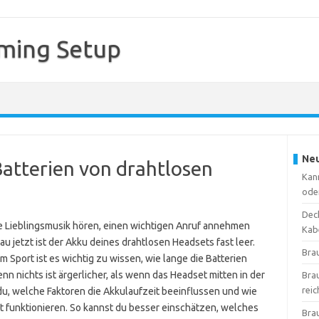
ming Setup
Neu
Batterien von drahtlosen
Kan
ode
Deck
ne Lieblingsmusik hören, einen wichtigen Anruf annehmen
Kab
u jetzt ist der Akku deines drahtlosen Headsets fast leer.
Bra
Sport ist es wichtig zu wissen, wie lange die Batterien
n nichts ist ärgerlicher, als wenn das Headset mitten in der
Bra
reic
 du, welche Faktoren die Akkulaufzeit beeinflussen und wie
 funktionieren. So kannst du besser einschätzen, welches
Bra