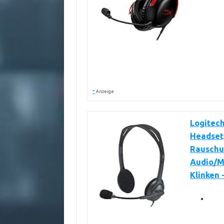
*
Anzeige
Logitech
Headset,
Rauschun
Audio/M
Klinken 