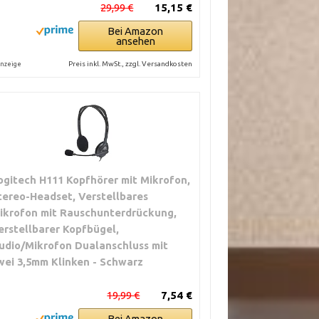
29,99 €
15,15 €
Bei Amazon
ansehen
Preis inkl. MwSt., zzgl. Versandkosten
nzeige
ogitech H111 Kopfhörer mit Mikrofon,
tereo-Headset, Verstellbares
ikrofon mit Rauschunterdrückung,
erstellbarer Kopfbügel,
udio/Mikrofon Dualanschluss mit
wei 3,5mm Klinken - Schwarz
19,99 €
7,54 €
Bei Amazon