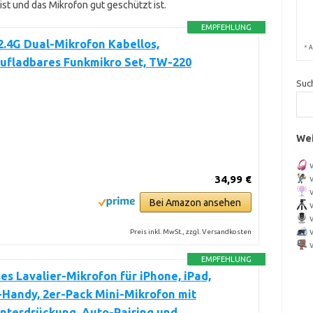
t und das Mikrofon gut geschützt ist.
EMPFEHLUNG
.4G Dual-Mikrofon Kabellos,
*
A
ufladbares Funkmikro Set, TW-220
Suc
Wei
34,99 €
Bei Amazon ansehen
Preis inkl. MwSt., zzgl. Versandkosten
EMPFEHLUNG
es Lavalier-Mikrofon für iPhone, iPad,
Handy, 2er-Pack Mini-Mikrofon mit
nterdrückung, Auto-Pairing und