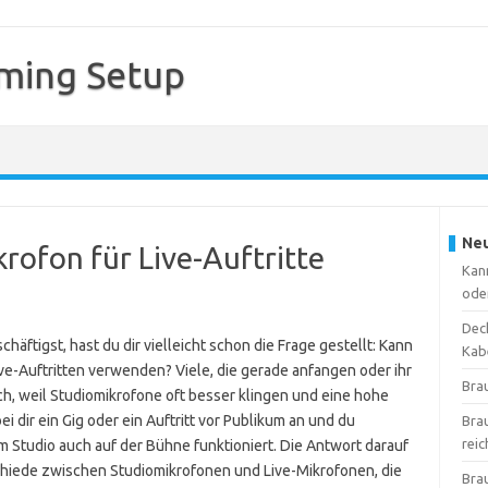
ming Setup
Neu
rofon für Live-Auftritte
Kan
ode
Deck
äftigst, hast du dir vielleicht schon die Frage gestellt: Kann
Kab
ive-Auftritten verwenden? Viele, die gerade anfangen oder ihr
Bra
h, weil Studiomikrofone oft besser klingen und eine hohe
ei dir ein Gig oder ein Auftritt vor Publikum an und du
Bra
reic
m Studio auch auf der Bühne funktioniert. Die Antwort darauf
schiede zwischen Studiomikrofonen und Live-Mikrofonen, die
Bra