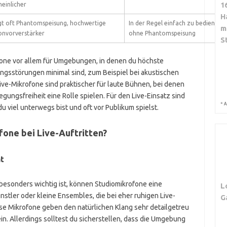
1
einlicher
H
gt oft Phantomspeisung, hochwertige
In der Regel einfach zu bedienen,
m
onvorverstärker
ohne Phantomspeisung
S
one vor allem für Umgebungen, in denen du höchste
gsstörungen minimal sind, zum Beispiel bei akustischen
ive-Mikrofone sind praktischer für laute Bühnen, bei denen
ngsfreiheit eine Rolle spielen. Für den Live-Einsatz sind
*
A
u viel unterwegs bist und oft vor Publikum spielst.
fone bei Live-Auftritten?
t
 besonders wichtig ist, können Studiomikrofone eine
L
nstler oder kleine Ensembles, die bei eher ruhigen Live-
G
iese Mikrofone geben den natürlichen Klang sehr detailgetreu
n. Allerdings solltest du sicherstellen, dass die Umgebung