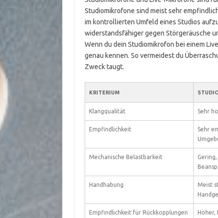
Studiomikrofone sind meist sehr empfindlic
im kontrollierten Umfeld eines Studios auf
widerstandsfähiger gegen Störgeräusche u
Wenn du dein Studiomikrofon bei einem Live-
genau kennen. So vermeidest du Überraschu
Zweck taugt.
KRITERIUM
STUDI
Klangqualität
Sehr ho
Empfindlichkeit
Sehr em
Umgebu
Mechanische Belastbarkeit
Gering,
Beansp
Handhabung
Meist s
Handge
Empfindlichkeit für Rückkopplungen
Höher,