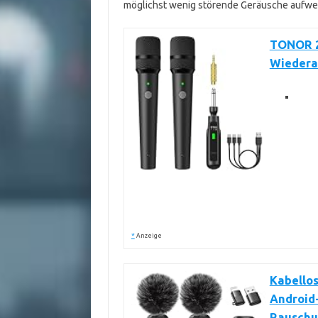
möglichst wenig störende Geräusche aufweis
TONOR 2
Wiedera
*
Anzeige
Kabellos
Android-
Rauschu