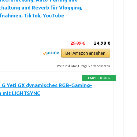
haltung und Reverb für Vlogging,
fnahmen, TikTok, YouTube
29,99 €
24,98 €
Bei Amazon ansehen
Preis inkl. MwSt., zzgl. Versandkosten
EMPFEHLUNG
h G Yeti GX dynamisches RGB-Gaming-
n mit LIGHTSYNC