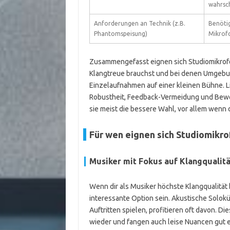
wahrsch
Anforderungen an Technik (z.B.
Benöti
Phantomspeisung)
Mikrof
Zusammengefasst eignen sich Studiomikrof
Klangtreue brauchst und bei denen Umgebun
Einzelaufnahmen auf einer kleinen Bühne. L
Robustheit, Feedback-Vermeidung und Bewegu
sie meist die bessere Wahl, vor allem wenn d
Für wen eignen sich Studiomikro
Musiker mit Fokus auf Klangqualitä
Wenn dir als Musiker höchste Klangqualität
interessante Option sein. Akustische Solokü
Auftritten spielen, profitieren oft davon. D
wieder und fangen auch leise Nuancen gut ei