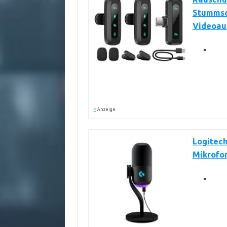
Stummsc
Videoau
*
Anzeige
Logitec
Mikrofo