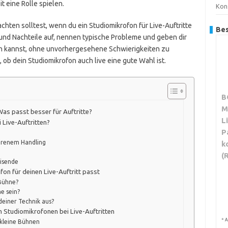
 eine Rolle spielen.
Kon
 achten solltest, wenn du ein Studiomikrofon für Live-Auftritte
Bes
 und Nachteile auf, nennen typische Probleme und geben dir
en kannst, ohne unvorhergesehene Schwierigkeiten zu
, ob dein Studiomikrofon auch live eine gute Wahl ist.
B
M
as passt besser für Auftritte?
L
 Live-Auftritten?
P
ahrenem Handling
k
(
eisende
fon für deinen Live-Auftritt passt
 Bühne?
e sein?
deiner Technik aus?
n Studiomikrofonen bei Live-Auftritten
*
A
 kleine Bühnen