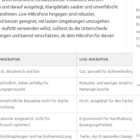
h und darauf ausgelegt, Klangdetails sauber und unverfälscht
N
zunehmen. Live-Mikrofone hingegen sind robuster,
M
nd besser geeignet, mit lauten Umgebungen umzugehen.
R
Auftritt verwenden willst, solltest du die Unterschiede
u
ngen und kannst einschätzen, ob dein Mikrofon für diesen
V
Y
OMIKROFON
LIVE-MIKROFON
ch, detailreich und klar
Gut, speziell für Bühnenbedingung
pfindlich, daher anfällig für
Robuster und weniger empfindlich
*
A
ngsgeräusche
Nebengeräusche
 empfindliche Bauweise nicht für starke
Hoch, ausgelegt für den harten Bü
ruchung
tationär eingesetzt, nicht für
Ergonomisch für Handhabung und
brauch optimiert
Bewegungsfreiheit
T
 Rückkopplungen sind bei Bühnennutzung
Tiefer, durch spezielles Design red