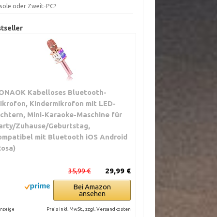
sole oder Zweit-PC?
tseller
ONAOK Kabelloses Bluetooth-
ikrofon, Kindermikrofon mit LED-
ichtern, Mini-Karaoke-Maschine für
arty/Zuhause/Geburtstag,
ompatibel mit Bluetooth iOS Android
Rosa)
35,99 €
29,99 €
Bei Amazon
ansehen
Preis inkl. MwSt., zzgl. Versandkosten
nzeige