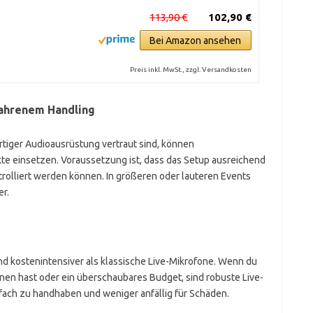
113,90 €
102,90 €
Bei Amazon ansehen
Preis inkl. MwSt., zzgl. Versandkosten
fahrenem Handling
rtiger Audioausrüstung vertraut sind, können
te einsetzen. Voraussetzung ist, dass das Setup ausreichend
trolliert werden können. In größeren oder lauteren Events
er.
nd kostenintensiver als klassische Live-Mikrofone. Wenn du
nen hast oder ein überschaubares Budget, sind robuste Live-
nfach zu handhaben und weniger anfällig für Schäden.