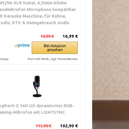
6ft/5m XLR Kabel, 6,35mm Klinke
andmikrofon Microphone kompatibel
 oft dynamisch
it Karaoke Maschine, für Bühne,
tudio, KTV & Heimgebrauch Audio
19,99 €
16,99 €
Bei Amazon
ansehen
Preis inkl. MwSt., zzgl. Versandkosten
nzeige
ogitech G Yeti GX dynamisches RGB-
aming-Mikrofon mit LIGHTSYNC
113,90 €
102,90 €