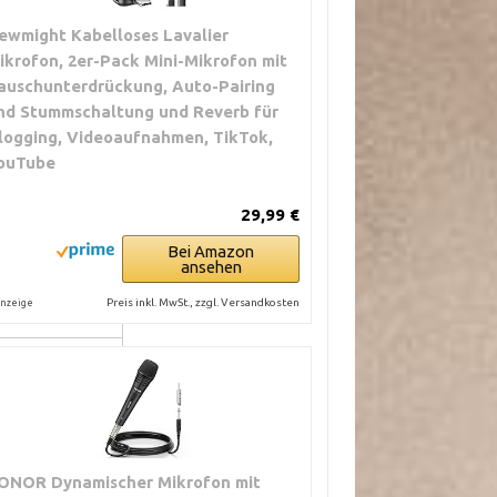
ewmight Kabelloses Lavalier
ikrofon, 2er-Pack Mini-Mikrofon mit
auschunterdrückung, Auto-Pairing
nd Stummschaltung und Reverb für
logging, Videoaufnahmen, TikTok,
ouTube
29,99 €
Bei Amazon
en optimiert
ansehen
 für
Preis inkl. MwSt., zzgl. Versandkosten
nzeige
hnenalltag
ONOR Dynamischer Mikrofon mit
uziert