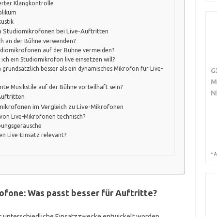
erter Klangkontrolle
blikum
kustik
 Studiomikrofonen bei Live-Auftritten
ch an der Bühne verwenden?
udiomikrofonen auf der Bühne vermeiden?
ch ein Studiomikrofon live einsetzen will?
grundsätzlich besser als ein dynamisches Mikrofon für Live-
G
M
e Musikstile auf der Bühne vorteilhaft sein?
N
uftritten
mikrofonen im Vergleich zu Live-Mikrofonen
von Live-Mikrofonen technisch?
bungsgeräusche
n Live-Einsatz relevant?
*
A
fone: Was passt besser für Auftritte?
r unterschiedliche Einsatzzwecke entwickelt worden.