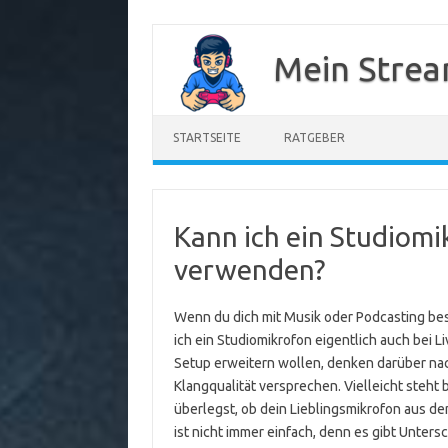
Zum
Inhalt
Mein Strea
springen
STARTSEITE
RATGEBER
Kann ich ein Studiomik
verwenden?
Wenn du dich mit Musik oder Podcasting besch
ich ein Studiomikrofon eigentlich auch bei L
Setup erweitern wollen, denken darüber nac
Klangqualität versprechen. Vielleicht steht b
überlegst, ob dein Lieblingsmikrofon aus de
ist nicht immer einfach, denn es gibt Unter