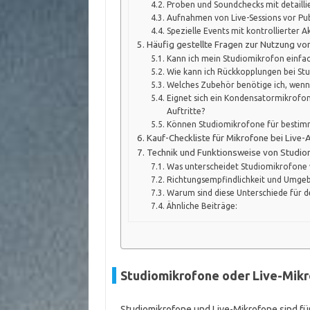
Proben und Soundchecks mit detailli
Aufnahmen von Live-Sessions vor Pu
Spezielle Events mit kontrollierter A
Häufig gestellte Fragen zur Nutzung von
Kann ich mein Studiomikrofon einfa
Wie kann ich Rückkopplungen bei St
Welches Zubehör benötige ich, wenn i
Eignet sich ein Kondensatormikrofon 
Auftritte?
Können Studiomikrofone für bestimmt
Kauf-Checkliste für Mikrofone bei Live-A
Technik und Funktionsweise von Studio
Was unterscheidet Studiomikrofone 
Richtungsempfindlichkeit und Umge
Warum sind diese Unterschiede für de
Ähnliche Beiträge:
Studiomikrofone oder Live-Mikro
Studiomikrofone und Live-Mikrofone sind fü