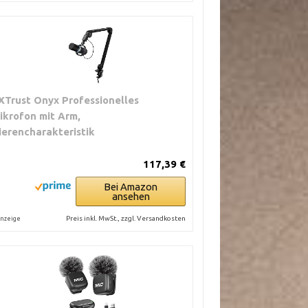
XTrust Onyx Professionelles
ikrofon mit Arm,
ierencharakteristik
117,39 €
Bei Amazon
ansehen
Preis inkl. MwSt., zzgl. Versandkosten
nzeige