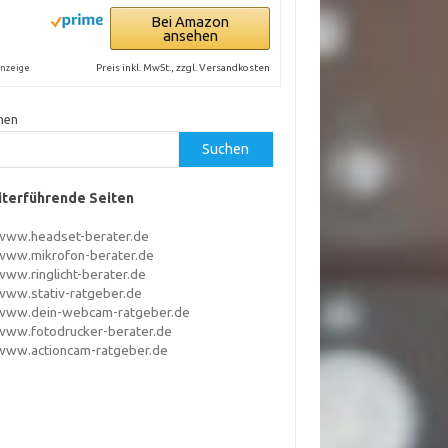
Bei Amazon
ansehen
Preis inkl. MwSt., zzgl. Versandkosten
nzeige
hen
Suchen
terführende Seiten
www.headset-berater.de
www.mikrofon-berater.de
www.ringlicht-berater.de
www.stativ-ratgeber.de
www.dein-webcam-ratgeber.de
www.fotodrucker-berater.de
www.actioncam-ratgeber.de