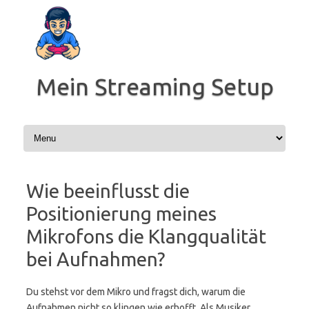
Zum
Inhalt
springen
Mein Streaming Setup
Wie beeinflusst die
Positionierung meines
Mikrofons die Klangqualität
bei Aufnahmen?
Du stehst vor dem Mikro und fragst dich, warum die
Aufnahmen nicht so klingen wie erhofft. Als Musiker,