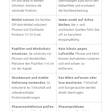
cm und teste in kleinen
übermäßigen Bass durch den
Schritten. Notiere die
Näheeffekt und erschwert
optimale Position.
die Nachbearbeitung.
Winkel nutzen.
Ein leichter
Immer exakt auf Achse
Off-Axis-Winkel reduziert
bleiben.
Bei s- und
Plosives und Zischlaute.
zischlauten Quellen führt das
Probiere 15–30 Grad.
oft zu harschem
Ausgangsklang.
Popfilter und Windschutz
Kein Schutz gegen
einsetzen.
Sie schützen vor
Luftstöße.
Plosive und Wind
Plosives und Windstößen.
können Aufnahmen ruinieren
Platziere den Popfilter 3–6 cm
und sind schwer zu
vor der Kapsel.
entfernen.
Shockmount und stabile
Das Mikro anfassen oder
Halterung verwenden.
So
lose montieren.
Trittschall
reduzierst du Trittschall und
und Störgeräusche werden
unbeabsichtigte
direkt übertragen.
Positionänderungen.
Phasenverhältnisse prüfen.
Phasenprobleme