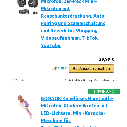
Mikrofon, 2er-Pack Mini-
Mikrofon mit
Rauschunterdrückung, Auto-
Pairing und Stummschaltung
und Reverb für Vlogging,
Videoaufnahmen, TikTok,
YouTube
29,99 €
Bei Amazon ansehen
*
Preis inkl. MwSt., zzgl. Versandkosten
Anzeige
EMPFEHLUNG
BONAOK Kabelloses Bluetooth-
Mikrofon, Kindermikrofon mit
LED-Lichtern, Mini-Karaoke-
Maschine für