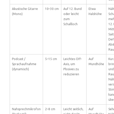
Akustische Gitarre
10–30 cm
Auf 12. Bund
Etwa
Näh
(Mono)
oder leicht
Halshöhe
Scha
zum
meh
Schallloch
12.
Mit
Sai
Defi
Abs
Rau
Podcast /
5–15 cm
Leichtes Off-
Auf
Kur
Sprachaufnahme
Axis, um
Mundhöhe
bri
(dynamisch)
Plosives zu
und
reduzieren
Rau
Näh
vers
Sti
kan
übe
Nahsprechmikrofon
2–8 cm
Leicht seitlich,
Auf
Seh