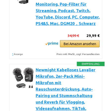
Monitoring, Pop-Filter für
Streaming, Podcast, Twitch,
YouTube, Discord, PC, Computer,
PS4&5, Mac, DGM20，Schwarz
34,99 €
29,99 €
Bei Amazon ansehen
*
Preis inkl. MwSt., zzgl. Versandkosten
Anzeige
EMPFEHLUNG
Newmight Kabelloses Lavalier
Mikrofon, 2er-Pack Mini-
Mikrofon mit
Rauschunterdrückung, Auto-
Pairing und Stummschaltung
und Reverb für Vlogging,
Videoaufnahmen, TikTok,