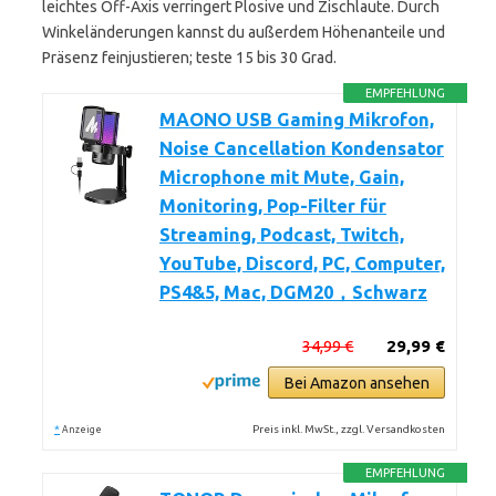
leichtes Off-Axis verringert Plosive und Zischlaute. Durch
Winkeländerungen kannst du außerdem Höhenanteile und
Präsenz feinjustieren; teste 15 bis 30 Grad.
EMPFEHLUNG
MAONO USB Gaming Mikrofon,
Noise Cancellation Kondensator
Microphone mit Mute, Gain,
Monitoring, Pop-Filter für
Streaming, Podcast, Twitch,
YouTube, Discord, PC, Computer,
PS4&5, Mac, DGM20，Schwarz
34,99 €
29,99 €
Bei Amazon ansehen
*
Preis inkl. MwSt., zzgl. Versandkosten
Anzeige
EMPFEHLUNG