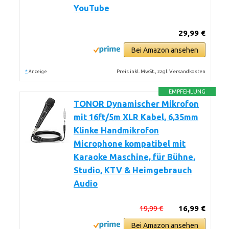
YouTube
29,99 €
Bei Amazon ansehen
*
Preis inkl. MwSt., zzgl. Versandkosten
Anzeige
EMPFEHLUNG
TONOR Dynamischer Mikrofon
mit 16ft/5m XLR Kabel, 6,35mm
Klinke Handmikrofon
Microphone kompatibel mit
Karaoke Maschine, für Bühne,
Studio, KTV & Heimgebrauch
Audio
19,99 €
16,99 €
Bei Amazon ansehen