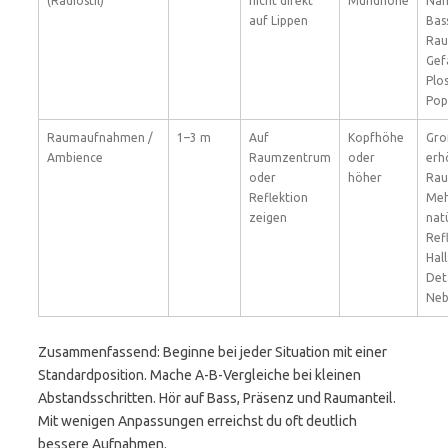
(Radiostil)
nicht direkt
Mundhöhe
Näh
auf Lippen
Bas
Rau
Gef
Plo
Pop
Raumaufnahmen /
1–3 m
Auf
Kopfhöhe
Gro
Ambience
Raumzentrum
oder
erh
oder
höher
Rau
Reflektion
Meh
zeigen
nat
Ref
Hal
Det
Neb
Zusammenfassend: Beginne bei jeder Situation mit einer
Standardposition. Mache A-B-Vergleiche bei kleinen
Abstandsschritten. Hör auf Bass, Präsenz und Raumanteil.
Mit wenigen Anpassungen erreichst du oft deutlich
bessere Aufnahmen.