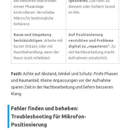
Bei mehreren Mikrofonen
ignorieren.
Das führt zu
immer Phasenlage
dünnem oder hohlem Sound
kontrollieren. Verschiebe
im Mix.
Mikros für bestmögliche
Kohärenz.
Raum und Umgebung
Auf Positionierung
berücksichtigen.
Arbeite mit
verzichten und Probleme
kurzer Distanz oder mit
digital zu „reparieren“.
Zu
Raumbehandlung, wenn der
viel Nachbearbeitung macht
Raum stark reflektiert.
Aufnahmen unnatürlich.
Fazit:
Achte auf Abstand, Winkel und Schutz. Prüfe Phasen
und Raumanteil. Kleine Anpassungen vor der Aufnahme
sparen Zeit in der Nachbearbeitung und liefern besseren
Klang.
Fehler finden und beheben:
Troubleshooting für Mikrofon-
Positionierung