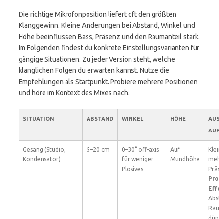
Die richtige Mikrofonposition liefert oft den größten
Klanggewinn. Kleine Änderungen bei Abstand, Winkel und
Höhe beeinflussen Bass, Präsenz und den Raumanteil stark.
Im Folgenden findest du konkrete Einstellungsvarianten für
gängige Situationen. Zu jeder Version steht, welche
klanglichen Folgen du erwarten kannst. Nutze die
Empfehlungen als Startpunkt. Probiere mehrere Positionen
und höre im Kontext des Mixes nach.
SITUATION
ABSTAND
WINKEL
HÖHE
AU
AUF
Gesang (Studio,
5–20 cm
0–30° off-axis
Auf
Kle
Kondensator)
für weniger
Mundhöhe
meh
Plosives
Prä
Pro
Eff
Abs
Rau
dün