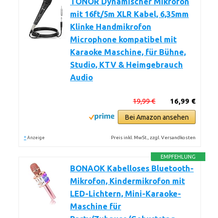
TONOR Dynamischer Mikrofon
mit 16ft/5m XLR Kabel, 6,35mm
Klinke Handmikrofon
Microphone kompatibel mit
Karaoke Maschine, für Bühne,
Studio, KTV & Heimgebrauch
Audio
19,99 €
16,99 €
Bei Amazon ansehen
*
Preis inkl. MwSt., zzgl. Versandkosten
Anzeige
EMPFEHLUNG
BONAOK Kabelloses Bluetooth-
Mikrofon, Kindermikrofon mit
LED-Lichtern, Mini-Karaoke-
Maschine für