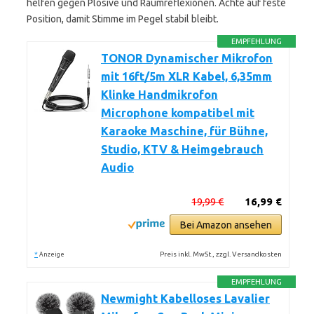
helfen gegen Plosive und Raumreflexionen. Achte auf feste
Position, damit Stimme im Pegel stabil bleibt.
EMPFEHLUNG
TONOR Dynamischer Mikrofon
mit 16ft/5m XLR Kabel, 6,35mm
Klinke Handmikrofon
Microphone kompatibel mit
Karaoke Maschine, für Bühne,
Studio, KTV & Heimgebrauch
Audio
19,99 €
16,99 €
Bei Amazon ansehen
*
Preis inkl. MwSt., zzgl. Versandkosten
Anzeige
EMPFEHLUNG
Newmight Kabelloses Lavalier