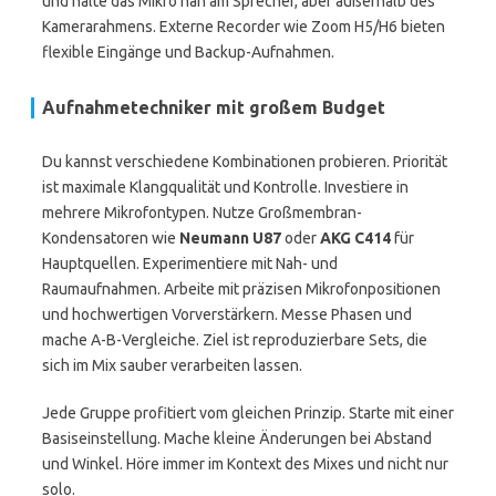
und halte das Mikro nah am Sprecher, aber außerhalb des
Kamerarahmens. Externe Recorder wie Zoom H5/H6 bieten
flexible Eingänge und Backup-Aufnahmen.
Aufnahmetechniker mit großem Budget
Du kannst verschiedene Kombinationen probieren. Priorität
ist maximale Klangqualität und Kontrolle. Investiere in
mehrere Mikrofontypen. Nutze Großmembran-
Kondensatoren wie
Neumann U87
oder
AKG C414
für
Hauptquellen. Experimentiere mit Nah- und
Raumaufnahmen. Arbeite mit präzisen Mikrofonpositionen
und hochwertigen Vorverstärkern. Messe Phasen und
mache A-B-Vergleiche. Ziel ist reproduzierbare Sets, die
sich im Mix sauber verarbeiten lassen.
Jede Gruppe profitiert vom gleichen Prinzip. Starte mit einer
Basiseinstellung. Mache kleine Änderungen bei Abstand
und Winkel. Höre immer im Kontext des Mixes und nicht nur
solo.