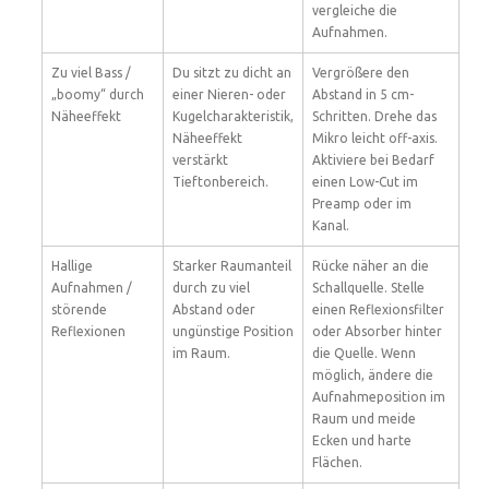
vergleiche die
Aufnahmen.
Zu viel Bass /
Du sitzt zu dicht an
Vergrößere den
„boomy“ durch
einer Nieren- oder
Abstand in 5 cm-
Näheeffekt
Kugelcharakteristik,
Schritten. Drehe das
Näheeffekt
Mikro leicht off-axis.
verstärkt
Aktiviere bei Bedarf
Tieftonbereich.
einen Low-Cut im
Preamp oder im
Kanal.
Hallige
Starker Raumanteil
Rücke näher an die
Aufnahmen /
durch zu viel
Schallquelle. Stelle
störende
Abstand oder
einen Reflexionsfilter
Reflexionen
ungünstige Position
oder Absorber hinter
im Raum.
die Quelle. Wenn
möglich, ändere die
Aufnahmeposition im
Raum und meide
Ecken und harte
Flächen.