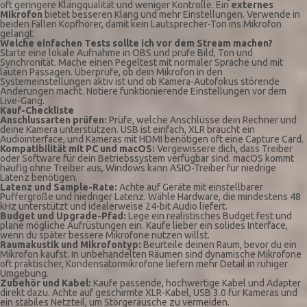
oft geringere Klangqualität und weniger Kontrolle. Ein
externes
Mikrofon
bietet besseren Klang und mehr Einstellungen. Verwende in
beiden Fällen Kopfhörer, damit kein Lautsprecher-Ton ins Mikrofon
gelangt.
Welche einfachen Tests sollte ich vor dem Stream machen?
Starte eine lokale Aufnahme in OBS und prüfe Bild, Ton und
Synchronität. Mache einen Pegeltest mit normaler Sprache und mit
lauten Passagen. Überprüfe, ob dein Mikrofon in den
Systemeinstellungen aktiv ist und ob Kamera-Autofokus störende
Änderungen macht. Notiere funktionierende Einstellungen vor dem
Live-Gang.
Kauf-Checkliste
Anschlussarten prüfen:
Prüfe, welche Anschlüsse dein Rechner und
deine Kamera unterstützen. USB ist einfach, XLR braucht ein
Audiointerface, und Kameras mit HDMI benötigen oft eine Capture Card.
Kompatibilität mit PC und macOS:
Vergewissere dich, dass Treiber
oder Software für dein Betriebssystem verfügbar sind. macOS kommt
häufig ohne Treiber aus, Windows kann ASIO-Treiber für niedrige
Latenz benötigen.
Latenz und Sample-Rate:
Achte auf Geräte mit einstellbarer
Puffergröße und niedriger Latenz. Wähle Hardware, die mindestens 48
kHz unterstützt und idealerweise 24-bit Audio liefert.
Budget und Upgrade-Pfad:
Lege ein realistisches Budget fest und
plane mögliche Aufrüstungen ein. Kaufe lieber ein solides Interface,
wenn du später bessere Mikrofone nutzen willst.
Raumakustik und Mikrofontyp:
Beurteile deinen Raum, bevor du ein
Mikrofon kaufst. In unbehandelten Räumen sind dynamische Mikrofone
oft praktischer, Kondensatormikrofone liefern mehr Detail in ruhiger
Umgebung.
Zubehör und Kabel:
Kaufe passende, hochwertige Kabel und Adapter
direkt dazu. Achte auf geschirmte XLR-Kabel, USB 3.0 für Kameras und
ein stabiles Netzteil, um Störgeräusche zu vermeiden.