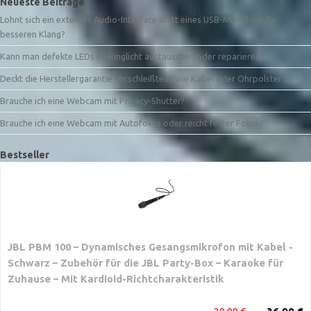
Neueste Beiträge
Lohnt sich ein externes Audio-Interface statt eines USB-Mikrofons für
besseren Klang?
Kann man defekte LEDs im Ringlicht austauschen oder reparieren?
Deckt die Herstellergarantie Verschleißteile wie Kabel oder Ohrpolster ab?
Brauche ich eine Webcam mit Privacy-Shutter?
Brauche ich eine Webcam mit Autofokus oder reicht fester Fokus?
Bestseller
JBL PBM 100 – Dynamisches Gesangsmikrofon mit Kabel -
Schwarz – Zubehör für die JBL Party-Box – Karaoke für
Zuhause – Mit Kardioid-Richtcharakteristik