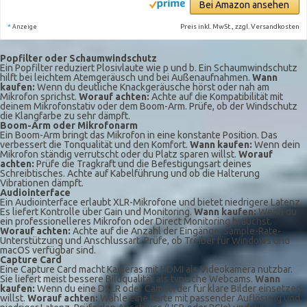
Bei Amazon ansehen
*
Preis inkl. MwSt., zzgl. Versandkosten
Anzeige
Popfilter oder Schaumwindschutz
Ein Popfilter reduziert Plosivlaute wie p und b. Ein Schaumwindschutz
hilft bei leichtem Atemgeräusch und bei Außenaufnahmen.
Wann
kaufen:
Wenn du deutliche Knackgeräusche hörst oder nah am
Mikrofon sprichst.
Worauf achten:
Achte auf die Kompatibilität mit
deinem Mikrofonstativ oder dem Boom-Arm. Prüfe, ob der Windschutz
die Klangfarbe zu sehr dämpft.
Boom-Arm oder Mikrofonarm
Ein Boom-Arm bringt das Mikrofon in eine konstante Position. Das
verbessert die Tonqualität und den Komfort.
Wann kaufen:
Wenn dein
Mikrofon ständig verrutscht oder du Platz sparen willst.
Worauf
achten:
Prüfe die Tragkraft und die Befestigungsart deines
Schreibtisches. Achte auf Kabelführung und ob die Halterung
Vibrationen dämpft.
Audiointerface
Ein Audiointerface erlaubt XLR-Mikrofone und bietet niedrigere Latenz.
Es liefert Kontrolle über Gain und Monitoring.
Wann kaufen:
Wenn du
ein professionelleres Mikrofon oder Direct Monitoring brauchst.
Worauf achten:
Achte auf die Anzahl der Eingänge, Sample-Rate-
Unterstützung und Anschlussart. Prüfe, ob Treiber für Windows und
macOS verfügbar sind.
Capture Card
Eine Capture Card macht Kameras mit HDMI als Videokamera nutzbar.
Sie liefert meist bessere Bildqualität als typische Webcams.
Wann
kaufen:
Wenn du eine DSLR oder Camcorder für klare Bilder einsetzen
willst.
Worauf achten:
Wähle eine Karte mit passender Auflösung und