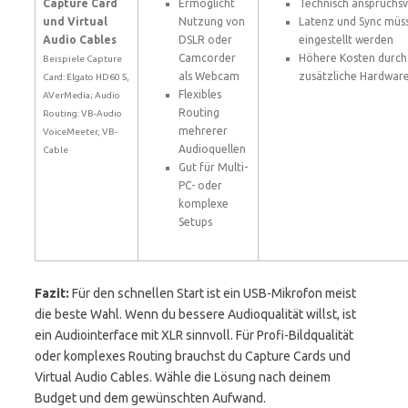
Capture Card
Ermöglicht
Technisch anspruchsv
und Virtual
Nutzung von
Latenz und Sync müs
Audio Cables
DSLR oder
eingestellt werden
Camcorder
Höhere Kosten durch
Beispiele Capture
als Webcam
zusätzliche Hardwar
Card: Elgato HD60 S,
Flexibles
AVerMedia; Audio
Routing
Routing: VB-Audio
mehrerer
VoiceMeeter, VB-
Audioquellen
Cable
Gut für Multi-
PC- oder
komplexe
Setups
Fazit:
Für den schnellen Start ist ein USB-Mikrofon meist
die beste Wahl. Wenn du bessere Audioqualität willst, ist
ein Audiointerface mit XLR sinnvoll. Für Profi-Bildqualität
oder komplexes Routing brauchst du Capture Cards und
Virtual Audio Cables. Wähle die Lösung nach deinem
Budget und dem gewünschten Aufwand.