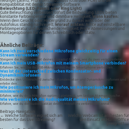
niedriger Latenz. Prüfe den Anschluss (USB oder PCIe) und die
Kompatibilität mit deiner Streaming-Software.
Beleuchtung (LED-Panels oder Ring Light)
Gute Beleuchtung verbessert sofort die Bildwirkung. LEDs bieten
konstante Farbtemperatur und dimmbare Helligkeit.
Wann kaufen:
Wenn dein Gesicht oder Hintergrund zu dunkel wirkt oder der
Autofokus ständig nachregelt.
Worauf achten:
Achte auf einstellbare
Farbtemperatur und ausreichende Helligkeit. Prüfe Abmessungen und
Montageoptionen für deinen Schreibtisch oder Stativ.
Ähnliche Beiträge:
Kann ich zwei verschiedene Mikrofone gleichzeitig für einen
Stream verwenden?
Steigere die Audioqualität deines Streams! Erfahre, wie du zwei verschiedene...
Kann ich mein USB-Mikrofon mit meinem Smartphone verbinden?
Erfahren Sie, wie Sie Ihr USB-Mikrofon mit Ihrem Smartphone verbinden...
Was ist der Unterschied zwischen Kondensator- und
Dynamikmikrofonen?
Entdecke den Unterschied zwischen Kondensator- und Dynamikmikrofonen und
erlebe den...
Wie positioniere ich mein Mikrofon, um Atemgeräusche zu
minimieren?
Erfahre, wie du dein Mikrofon optimal platzierst, um lästige Atemgeräusche...
Wie verbessere ich die Audioqualität meines Mikrofons?
Erfahre, wie du die Audioqualität deines Mikrofons verbessern kannst -...
Beitrags-Navigation
←
Welche Software eignet sich am
Welche Webcam ist am besten für
besten für das Live-Streaming?
den Einsatz im Home Office
geeignet?
→