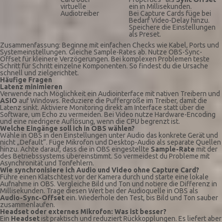
virtuelle
ein in Millisekunden.
Audiotreiber
Bei Capture Cards füge bei
Bedarf Video-Delay hinzu.
Speichere die Einstellungen
als Preset.
Zusammenfassung: Beginne mit einfachen Checks wie Kabel, Ports und
Systemeinstellungen. Gleiche Sample-Rates ab. Nutze OBS-Sync-
Offset für kleinere Verzögerungen. Bei komplexen Problemen teste
Schritt für Schritt einzelne Komponenten. So findest du die Ursache
schnell und zielgerichtet.
Häufige Fragen
Latenz minimieren
Verwende nach Möglichkeit ein Audiointerface mit nativen Treibern und
ASIO
auf Windows. Reduziere die Puffergröße im Treiber, damit die
Latenz sinkt. Aktiviere Monitoring direkt am Interface statt über die
Software, um Echo zu vermeiden. Bei Video nutze Hardware-Encoding
und eine niedrigere Auflösung, wenn die CPU begrenzt ist.
Welche Eingänge soll ich in OBS wählen?
Wähle in OBS in den Einstellungen unter Audio das konkrete Gerät und
nicht „Default“. Füge Mikrofon und Desktop-Audio als separate Quellen
hinzu. Achte darauf, dass die in OBS eingestellte
Sample-Rate
mit der
des Betriebssystems übereinstimmt. So vermeidest du Probleme mit
Asynchronität und Tonfehlern.
Wie synchronisiere ich Audio und Video ohne Capture Card?
Führe einen Klatschtest vor der Kamera durch und starte eine lokale
Aufnahme in OBS. Vergleiche Bild und Ton und notiere die Differenz in
Millisekunden. Trage diesen Wert bei der Audioquelle in OBS als
Audio-Sync-Offset
ein. Wiederhole den Test, bis Bild und Ton sauber
zusammenlaufen.
Headset oder externes Mikrofon: Was ist besser?
Ein
Headset
ist praktisch und reduziert Rückkopplungen. Es liefert aber