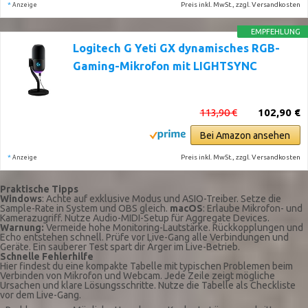
*
Preis inkl. MwSt., zzgl. Versandkosten
Anzeige
EMPFEHLUNG
Logitech G Yeti GX dynamisches RGB-
Gaming-Mikrofon mit LIGHTSYNC
113,90 €
102,90 €
Bei Amazon ansehen
*
Preis inkl. MwSt., zzgl. Versandkosten
Anzeige
Praktische Tipps
Windows
: Achte auf exklusive Modus und ASIO-Treiber. Setze die
Sample-Rate in System und OBS gleich.
macOS
: Erlaube Mikrofon- und
Kamerazugriff. Nutze Audio-MIDI-Setup für Aggregate Devices.
Warnung:
Vermeide hohe Monitoring-Lautstärke. Rückkopplungen und
Echo entstehen schnell. Prüfe vor Live-Gang alle Verbindungen und
Geräte. Ein sauberer Test spart dir Ärger im Live-Betrieb.
Schnelle Fehlerhilfe
Hier findest du eine kompakte Tabelle mit typischen Problemen beim
Verbinden von Mikrofon und Webcam. Jede Zeile zeigt mögliche
Ursachen und klare Lösungsschritte. Nutze die Tabelle als Checkliste
vor dem Live-Gang.