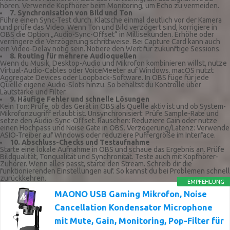
hören. Verwende Kopfhörer beim Monitoring, um Echo zu vermeiden.
7. Synchronisation von Bild und Ton
Führe einen Sync-Test durch. Klatsche einmal deutlich vor der Kamera
und prüfe das Video. Wenn Ton und Bild verzögert sind, korrigiere in
OBS die Option „Audio-Sync-Offset“ in Millisekunden. Erhöhe oder
verringere die Verzögerung schrittweise. Bei Capture Card kann auch
ein Video-Delay nötig sein. Notiere den Wert für zukünftige Sessions.
8. Routing für mehrere Audioquellen
Wenn du Musik, Desktop-Audio und Mikrofon kombinieren willst, nutze
Virtual-Audio-Cables oder VoiceMeeter auf Windows. macOS nutzt
Aggregate Devices oder Loopback-Software. In OBS füge für jede
Quelle eigene Audio-Slots hinzu. So behältst du Kontrolle über
Lautstärke und Filter.
9. Häufige Fehler und schnelle Lösungen
Kein Ton: Prüfe, ob das Gerät in OBS als Quelle aktiv ist und ob System-
Mikrofonzugriff erlaubt ist. Unsynchronisiert: Prüfe Sample-Rate und
setze den Audio-Sync-Offset. Rauschen: Reduziere Gain oder nutze
einen Hochpass und Noise Gate in OBS. Verzögerung/Latenz: Verwende
ASIO-Treiber auf Windows oder reduziere Puffergröße im Interface.
10. Abschluss-Checks und Testaufnahme
Starte eine lokale Aufnahme in OBS und schaue das Ergebnis an. Prüfe
Bildqualität, Tonqualität und Synchronität. Teste auch mit Kopfhörer-
Zuhörer. Wenn alles passt, starte den Stream. Schreib dir die
funktionierenden Einstellungen auf. So kannst du bei Problemen schnell
zurückkehren.
EMPFEHLUNG
MAONO USB Gaming Mikrofon, Noise
Cancellation Kondensator Microphone
mit Mute, Gain, Monitoring, Pop-Filter für