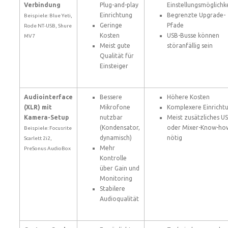
Verbindung
Plug-and-play
Einstellungsmöglichk
Einrichtung
Begrenzte Upgrade-
Beispiele: Blue Yeti,
Geringe
Pfade
Rode NT-USB, Shure
Kosten
USB-Busse können
MV7
Meist gute
störanfällig sein
Qualität für
Einsteiger
Audiointerface
Bessere
Höhere Kosten
(XLR) mit
Mikrofone
Komplexere Einricht
Kamera-Setup
nutzbar
Meist zusätzliches U
(Kondensator,
oder Mixer-Know-ho
Beispiele: Focusrite
dynamisch)
nötig
Scarlett 2i2,
Mehr
PreSonus AudioBox
Kontrolle
über Gain und
Monitoring
Stabilere
Audioqualität