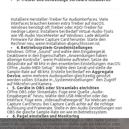
Installiere Hersteller-Treiber für Audiointerfaces. Viele
Interfaces brauchen keinen extra Treiber auf macOS.
Windows benötigt oft Treiber oder ASIO-Treiber für
niedrige Latenz. Installiere bei Bedarf Virtual-Audio-Tools
wie VB-Audio VoiceMeeter auf Windows. Lade aktuelle
Firmware für deine Capture Card herunter. Starte den
Rechner neu, wenn Installation abgeschlossen ist.
4. Betriebssystem-Grundeinstellungen
Windows: Öffne „Sound“ und wähle dein Eingabegerät.
Deaktiviere in den Eigenschaften „Anwendungen haben
alleinige Kontrolle“, wenn Probleme auftreten. Setze die
Abtastrate auf 48 kHz in den erweiterten Einstellungen. macOS:
Öffne „Audio-MIDI-Setup“. Wähle dein Gerät und stelle die
Sample-Rate auf 48 kHz. Erstelle bei Bedarf ein
Aggregate
Device
, wenn mehrere Audioquellen gleichzeitig genutzt
werden sollen. Erlaube in „Systemeinstellungen“ den Zugriff
auf Mikrofon und Kamera.
5. Geräte in OBS oder Streamlabs einrichten
Öffne OBS oder Streamlabs. Füge eine Quelle „Audio-
Eingabegerät“ hinzu. Wähle dein USB-Mikrofon oder das
Interface. Füge eine „Videoaufnahmegerät“ für Webcam oder
Capture Card hinzu. Bei Capture Cards achte auf die richtige
Auflösung und Framerate. Stelle in den Audio-Einstellungen von
OBS die gleiche Sample-Rate ein wie im Betriebssystem.
6. Pegel einstellen und Monitoring
Sprich ins Mikrofon und beobachte die Pegel in OBS. Halte Spitzen
unter 0 dB, um Clipping zu vermeiden. Stelle Gain am Mikrofon oder
Interface ein. Aktiviere in OBS das Monitoring, um das Signal live zu