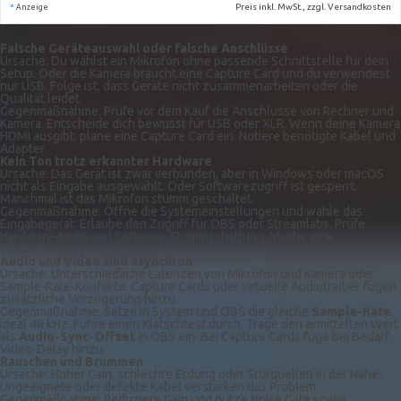
*
Preis inkl. MwSt., zzgl. Versandkosten
Anzeige
Falsche Geräteauswahl oder falsche Anschlüsse
Ursache: Du wählst ein Mikrofon ohne passende Schnittstelle für dein
Setup. Oder die Kamera braucht eine Capture Card und du verwendest
nur USB. Folge ist, dass Geräte nicht zusammenarbeiten oder die
Qualität leidet.
Gegenmaßnahme: Prüfe vor dem Kauf die Anschlüsse von Rechner und
Kamera. Entscheide dich bewusst für USB oder XLR. Wenn deine Kamera
HDMI ausgibt, plane eine Capture Card ein. Notiere benötigte Kabel und
Adapter.
Kein Ton trotz erkannter Hardware
Ursache: Das Gerät ist zwar verbunden, aber in Windows oder macOS
nicht als Eingabe ausgewählt. Oder Softwarezugriff ist gesperrt.
Manchmal ist das Mikrofon stumm geschaltet.
Gegenmaßnahme: Öffne die Systemeinstellungen und wähle das
Eingabegerät. Erlaube den Zugriff für OBS oder Streamlabs. Prüfe
Hardware-Mute und Software-Stummschaltung. Mache eine
Testaufnahme.
Audio und Video sind asynchron
Ursache: Unterschiedliche Latenzen von Mikrofon und Kamera oder
Sample-Rate-Konflikte. Capture Cards oder virtuelle Audiotreiber fügen
zusätzliche Verzögerung hinzu.
Gegenmaßnahme: Setze in System und OBS die gleiche
Sample-Rate
,
ideal 48 kHz. Führe einen Klatschtest durch. Trage den ermittelten Wert
als
Audio-Sync-Offset
in OBS ein. Bei Capture Cards füge bei Bedarf
Video-Delay hinzu.
Rauschen und Brummen
Ursache: Hoher Gain, schlechte Erdung oder Störquellen in der Nähe.
Ungeeignete oder defekte Kabel verstärken das Problem.
Gegenmaßnahme: Reduziere Gain und nutze Noise Gate sowie