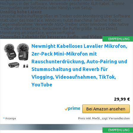
Hochpass in der Software. Verwende geschirmte XLR-Kabel. Trenne
Störquellen wie Netzteile oder Handys vom Setup.
Unnötig hohe Latenz
Ursache: Hohe Puffergrößen im Treiber oder Monitoring über Software
statt über das Interface. Windows nutzt manchmal falsche Treiber.
Gegenmaßnahme: Verwende ASIO-Treiber unter Windows oder native
Treiber des Interfaces. Reduziere die Puffergröße. Nutze Direct
Monitoring am Interface, wenn verfügbar.
Sinnvolles Zubehör für besseren Audio- und Video-Workflow
EMPFEHLUNG
Newmight Kabelloses Lavalier Mikrofon,
2er-Pack Mini-Mikrofon mit
Rauschunterdrückung, Auto-Pairing und
Stummschaltung und Reverb für
Vlogging, Videoaufnahmen, TikTok,
YouTube
29,99 €
Bei Amazon ansehen
*
Preis inkl. MwSt., zzgl. Versandkosten
Anzeige
EMPFEHLUNG