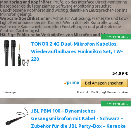
Monitoring und Kopfhörer:
Prüfe, ob das Interface Direct Monitoring
bietet oder ob du latenzarmes Software-Monitoring brauchst.
Geschlossene Kopfhörer sind wichtig, damit kein Lautsprecher-Ton ins
Mikrofon gelangt.
Webcam-Spezifikationen:
Achte auf Auflösung, Framerate und Low-
Light-Performance bei der Kamera. Wenn du mehr Kontrolle willst,
wähle eine Kamera mit manuellen Einstellungen und prüfe, ob eine
Capture Card nötig ist.
Häufige Fehler beim Verknüpfen von Mikrofon und Webcam
EMPFEHLUNG
TONOR 2.4G Dual-Mikrofon Kabellos,
Wiederaufladbares Funkmikro Set, TW-
220
34,99 €
Bei Amazon ansehen
*
Preis inkl. MwSt., zzgl. Versandkosten
Anzeige
EMPFEHLUNG
JBL PBM 100 – Dynamisches
Gesangsmikrofon mit Kabel - Schwarz –
Zubehör für die JBL Party-Box – Karaoke