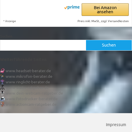
Bei Amazon
ansehen
*
Preis inkl. MwSt., zzgl. Versandkosten
Anzeige
Suchen
Suchen
Weiterführende Seiten
www.headset-berater.de
www.mikrofon-berater.de
www.ringlicht-berater.de
www.stativ-ratgeber.de
www.dein-webcam-ratgeber.de
www.fotodrucker-berater.de
www.actioncam-ratgeber.de
Impressum