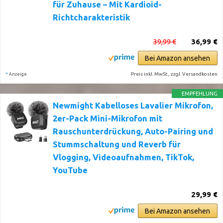
für Zuhause – Mit Kardioid-
Richtcharakteristik
39,99 €
36,99 €
Bei Amazon ansehen
*
Preis inkl. MwSt., zzgl. Versandkosten
Anzeige
EMPFEHLUNG
Newmight Kabelloses Lavalier Mikrofon,
2er-Pack Mini-Mikrofon mit
Rauschunterdrückung, Auto-Pairing und
Stummschaltung und Reverb für
Vlogging, Videoaufnahmen, TikTok,
YouTube
29,99 €
Bei Amazon ansehen