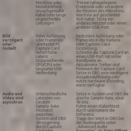
Monitore oder
Trenne nahegelegene
Mobiltelefone
Elektronik oder verändere
Unsachgemäße
die Position des Mikrofons.
Kabel oder lange
Wechsle auf geschirmte
ungeschirmte
XLR-Kabel. Teste ein
Leitungen
anderes Netzteil oder einen
anderen USB-Port.
Bild
Hohe Auflösung
Reduziere Auflösung oder
verzögert
oder Framerate
Framerate in der Kamera-
oder
überlastet PC
oder Capture-Card-
ruckelt
Capture Card
Einstellung.
liefert hohe
Schließe die Capture Card an
Latenz
einen USB-Port mit voller
Unzureichende
Bandbreite an.
GPU/CPU oder
Aktualisiere Treiber und
langsame USB-
Firmware der Capture Card.
Verbindung
Setze in OBS eine niedrigere
Ausgabeauflösung oder
nutze Hardware-Encoding,
wenn verfügbar.
Audio und
Unterschiedliche
Setze in System und OBS die
Video sind
Latenzen von
gleiche Sample-Rate, ideal
asynchron
Geräten
48 kHz.
Sample-Rate-
Führe einen Klatschtest
Mismatch
durch und notiere die
zwischen
Differenz.
System und OBS
Trage den Wert in OBS bei
Verzögerung
der Audioquelle unter
durch Capture
„Advanced Audio
Card oder
Properties“ als
Sync Offset