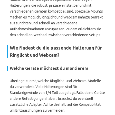
Halterungen, die robust, präzise einstellbar und mit
verschiedenen Geräten kompatibel sind. Spezielle Mounts
machen es möglich, Ringlicht und Webcam nahezu perfekt
auszurichten und schnell an verschiedene
Aufnahmesituationen anzupassen. Zudem erleichtern sie
den schnellen Wechsel zwischen verschiedenen Setups.
Wie findest du die passende Halterung für
Ringlicht und Webcam?
Welche Geräte möchtest du montieren?
Überlege zuerst, welche Ringlicht- und Webcam-Modelle
du verwendest. Viele Halterungen sind für
Standardgewinde von 1/4 Zoll ausgelegt. Falls deine Geräte
andere Befestigungen haben, brauchst du eventuell
zusätzliche Adapter. Achte deshalb auf die Kompatibilität,
um Enttäuschungen zu vermeiden.