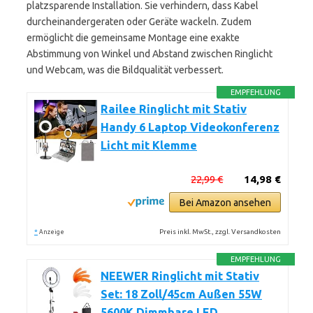
platzsparende Installation. Sie verhindern, dass Kabel
durcheinandergeraten oder Geräte wackeln. Zudem
ermöglicht die gemeinsame Montage eine exakte
Abstimmung von Winkel und Abstand zwischen Ringlicht
und Webcam, was die Bildqualität verbessert.
EMPFEHLUNG
Railee Ringlicht mit Stativ
Handy 6 Laptop Videokonferenz
Licht mit Klemme
22,99 €
14,98 €
Bei Amazon ansehen
*
Preis inkl. MwSt., zzgl. Versandkosten
Anzeige
EMPFEHLUNG
NEEWER Ringlicht mit Stativ
Set: 18 Zoll/45cm Außen 55W
5600K Dimmbare LED