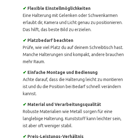
✔
Flexible Einstellmöglichkeiten
Eine Halterung mit Gelenken oder Schwenkarmen
erlaubt dir, Kamera und Licht genau zu positionieren.
Das hilft, das beste Bild zu erzielen.
✔
Platzbedarf beachten
Prüfe, wie viel Platz du auf deinem Schreibtisch hast.
Manche Halterungen sind kompakt, andere brauchen
mehr Raum.
✔
Einfache Montage und Bedienung
Achte darauf, dass die Halterung leicht zu montieren
ist und du die Position bei Bedarf schnell verändern
kannst.
✔
Material und Verarbeitungsqualität
Robuste Materialien wie Metall sorgen für eine
langlebige Halterung. Kunststoff kann leichter sein,
ist aber oft weniger stabil.
✔
Preis-Leistungs-Verhältnis