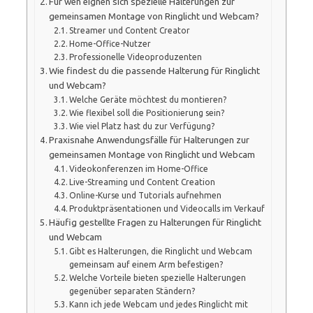
Für wen eignen sich spezielle Halterungen zur
gemeinsamen Montage von Ringlicht und Webcam?
Streamer und Content Creator
Home-Office-Nutzer
Professionelle Videoproduzenten
Wie findest du die passende Halterung für Ringlicht
und Webcam?
Welche Geräte möchtest du montieren?
Wie flexibel soll die Positionierung sein?
Wie viel Platz hast du zur Verfügung?
Praxisnahe Anwendungsfälle für Halterungen zur
gemeinsamen Montage von Ringlicht und Webcam
Videokonferenzen im Home-Office
Live-Streaming und Content Creation
Online-Kurse und Tutorials aufnehmen
Produktpräsentationen und Videocalls im Verkauf
Häufig gestellte Fragen zu Halterungen für Ringlicht
und Webcam
Gibt es Halterungen, die Ringlicht und Webcam
gemeinsam auf einem Arm befestigen?
Welche Vorteile bieten spezielle Halterungen
gegenüber separaten Ständern?
Kann ich jede Webcam und jedes Ringlicht mit