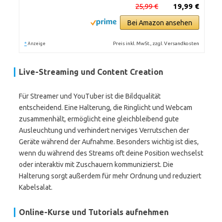
25,99 €
19,99 €
Bei Amazon ansehen
*
Preis inkl. MwSt., zzgl. Versandkosten
Anzeige
Live-Streaming und Content Creation
Für Streamer und YouTuber ist die Bildqualität
entscheidend. Eine Halterung, die Ringlicht und Webcam
zusammenhält, ermöglicht eine gleichbleibend gute
Ausleuchtung und verhindert nerviges Verrutschen der
Geräte während der Aufnahme. Besonders wichtig ist dies,
wenn du während des Streams oft deine Position wechselst
oder interaktiv mit Zuschauern kommunizierst. Die
Halterung sorgt außerdem für mehr Ordnung und reduziert
Kabelsalat.
Online-Kurse und Tutorials aufnehmen