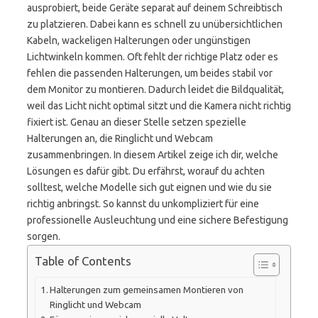
ausprobiert, beide Geräte separat auf deinem Schreibtisch
zu platzieren. Dabei kann es schnell zu unübersichtlichen
Kabeln, wackeligen Halterungen oder ungünstigen
Lichtwinkeln kommen. Oft fehlt der richtige Platz oder es
fehlen die passenden Halterungen, um beides stabil vor
dem Monitor zu montieren. Dadurch leidet die Bildqualität,
weil das Licht nicht optimal sitzt und die Kamera nicht richtig
fixiert ist. Genau an dieser Stelle setzen spezielle
Halterungen an, die Ringlicht und Webcam
zusammenbringen. In diesem Artikel zeige ich dir, welche
Lösungen es dafür gibt. Du erfährst, worauf du achten
solltest, welche Modelle sich gut eignen und wie du sie
richtig anbringst. So kannst du unkompliziert für eine
professionelle Ausleuchtung und eine sichere Befestigung
sorgen.
Table of Contents
Halterungen zum gemeinsamen Montieren von
Ringlicht und Webcam