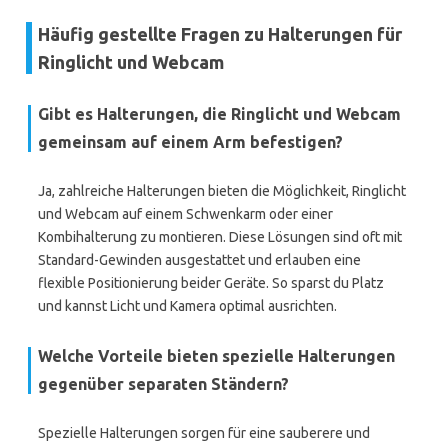
Häufig gestellte Fragen zu Halterungen für
Ringlicht und Webcam
Gibt es Halterungen, die Ringlicht und Webcam
gemeinsam auf einem Arm befestigen?
Ja, zahlreiche Halterungen bieten die Möglichkeit, Ringlicht
und Webcam auf einem Schwenkarm oder einer
Kombihalterung zu montieren. Diese Lösungen sind oft mit
Standard-Gewinden ausgestattet und erlauben eine
flexible Positionierung beider Geräte. So sparst du Platz
und kannst Licht und Kamera optimal ausrichten.
Welche Vorteile bieten spezielle Halterungen
gegenüber separaten Ständern?
Spezielle Halterungen sorgen für eine sauberere und