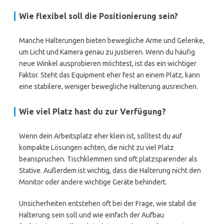
Wie flexibel soll die Positionierung sein?
Manche Halterungen bieten bewegliche Arme und Gelenke,
um Licht und Kamera genau zu justieren. Wenn du häufig
neue Winkel ausprobieren möchtest, ist das ein wichtiger
Faktor. Steht das Equipment eher fest an einem Platz, kann
eine stabilere, weniger bewegliche Halterung ausreichen.
Wie viel Platz hast du zur Verfügung?
Wenn dein Arbeitsplatz eher klein ist, solltest du auf
kompakte Lösungen achten, die nicht zu viel Platz
beanspruchen. Tischklemmen sind oft platzsparender als
Stative. Außerdem ist wichtig, dass die Halterung nicht den
Monitor oder andere wichtige Geräte behindert.
Unsicherheiten entstehen oft bei der Frage, wie stabil die
Halterung sein soll und wie einfach der Aufbau