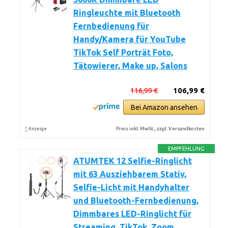
Ringleuchte mit Bluetooth
Fernbedienung für
Handy/Kamera für YouTube
TikTok Self Porträt Foto,
Tätowierer, Make up, Salons
116,99 €
106,99 €
Bei Amazon ansehen
*
Preis inkl. MwSt., zzgl. Versandkosten
Anzeige
EMPFEHLUNG
ATUMTEK 12 Selfie-Ringlicht
mit 63 Ausziehbarem Stativ,
Selfie-Licht mit Handyhalter
und Bluetooth-Fernbedienung,
Dimmbares LED-Ringlicht für
Streaming, TikTok, Zoom,