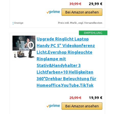
39,99 €
29,99 €
Bei Amazon ansehen
*
Preis inkl. MwSt., zzgl. Versandkosten
Anzeige
EMPFEHLUNG
Upgrade Ringlicht Laptop
Handy PC 5” Videokonferenz
Licht,Evershop Ringleuchte
Ringlampe mit
Stativ&Handyhalter 3
Lichtfarben+10 Helligkeiten
360°Drehbar Beleuchtung für
Homeoffice,YouTube,TikTok
25,99 €
19,99 €
Bei Amazon ansehen