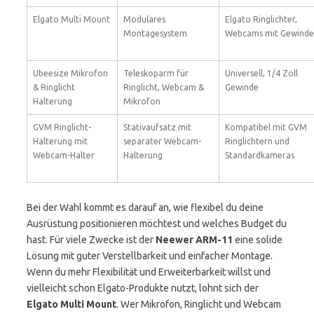
Elgato Multi Mount
Modulares
Elgato Ringlichter,
Montagesystem
Webcams mit Gewinde
Ubeesize Mikrofon
Teleskoparm für
Universell, 1/4 Zoll
& Ringlicht
Ringlicht, Webcam &
Gewinde
Halterung
Mikrofon
GVM Ringlicht-
Stativaufsatz mit
Kompatibel mit GVM
Halterung mit
separater Webcam-
Ringlichtern und
Webcam-Halter
Halterung
Standardkameras
Bei der Wahl kommt es darauf an, wie flexibel du deine
Ausrüstung positionieren möchtest und welches Budget du
hast. Für viele Zwecke ist der
Neewer ARM-11
eine solide
Lösung mit guter Verstellbarkeit und einfacher Montage.
Wenn du mehr Flexibilität und Erweiterbarkeit willst und
vielleicht schon Elgato-Produkte nutzt, lohnt sich der
Elgato Multi Mount
. Wer Mikrofon, Ringlicht und Webcam