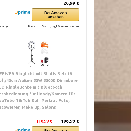
20,99 €
Bei Amazon
ansehen
Preis inkl. MwSt., zzgl. Versandkosten
nzeige
EEWER Ringlicht mit Stativ Set: 18
oll/45cm Außen 55W 5600K Dimmbare
ED Ringleuchte mit Bluetooth
ernbedienung für Handy/Kamera für
ouTube TikTok Self Porträt Foto,
ätowierer, Make up, Salons
116,99 €
106,99 €
Bei Amazon