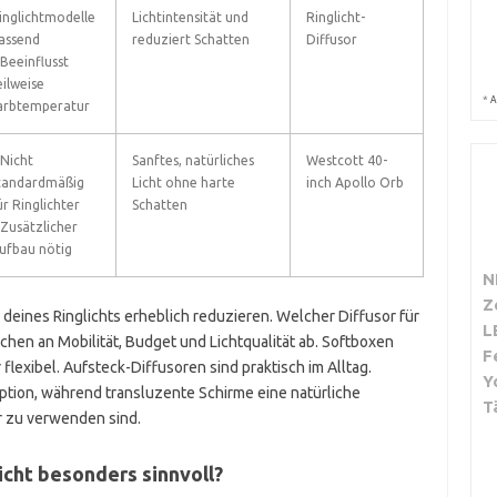
inglichtmodelle
Lichtintensität und
Ringlicht-
assend
reduziert Schatten
Diffusor
 Beeinflusst
eilweise
*
A
arbtemperatur
 Nicht
Sanftes, natürliches
Westcott 40-
tandardmäßig
Licht ohne harte
inch Apollo Orb
ür Ringlichter
Schatten
 Zusätzlicher
ufbau nötig
N
Z
e deines Ringlichts erheblich reduzieren. Welcher Diffusor für
L
chen an Mobilität, Budget und Lichtqualität ab. Softboxen
F
flexibel. Aufsteck-Diffusoren sind praktisch im Alltag.
Y
option, während transluzente Schirme eine natürliche
T
r zu verwenden sind.
licht besonders sinnvoll?