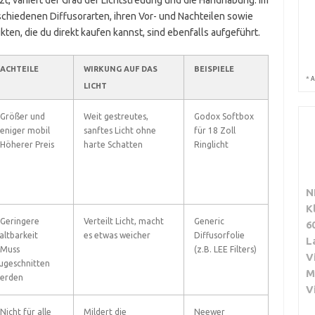
t, variiert der Grad der Lichtstreuung und die Handhabung. Im
schiedenen Diffusorarten, ihren Vor- und Nachteilen sowie
kten, die du direkt kaufen kannst, sind ebenfalls aufgeführt.
ACHTEILE
WIRKUNG AUF DAS
BEISPIELE
*
A
LICHT
 Größer und
Weit gestreutes,
Godox Softbox
eniger mobil
sanftes Licht ohne
für 18 Zoll
 Höherer Preis
harte Schatten
Ringlicht
N
K
 Geringere
Verteilt Licht, macht
Generic
6
altbarkeit
es etwas weicher
Diffusorfolie
L
 Muss
(z.B. LEE Filters)
V
ugeschnitten
M
erden
V
 Nicht für alle
Mildert die
Neewer