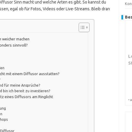
iffusor Sinn macht und welche Arten es gibt. So kannst du
Kon
sen, egal ob für Fotos, Videos oder Live-Streams. Bleib dran
Bes
rn weicher machen
sonders sinnvoll?
L
S
fen
icht mit einem Diffusor ausstatten?
?
hend für meine Ansprüche?
bin ich bereit zu investieren?
z eines Diffusors am Ringlicht
*
A
lung
en
shops
 Diffusor