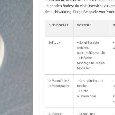
Je nachdem, welche Art von Diffusor du nutz
Folgenden findest du eine Übersicht zu ver
der Lichtwirkung. Einige Beispiele von Produ
DIFFUSORART
VORTEILE
N
Softbox
– Sorgt für sehr
–
weiches,
w
gleichmäßiges Licht
–
– Einfache
Montage bei vielen
Modellen
Diffusorfolie /
– Sehr günstig und
–
Diffusorpapier
flexibel
H
– Leicht
–
austauschbar
z
w
Aufsteck-
– Schnell und
–