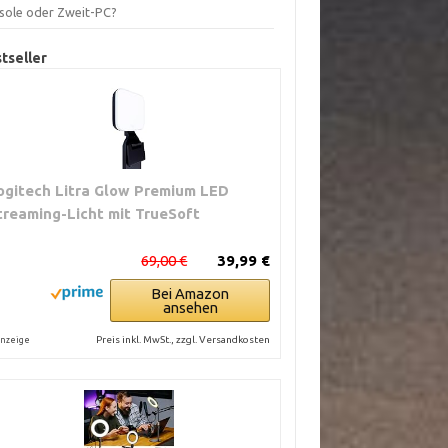
sole oder Zweit-PC?
tseller
ogitech Litra Glow Premium LED
treaming-Licht mit TrueSoft
69,00 €
39,99 €
Bei Amazon
ansehen
Preis inkl. MwSt., zzgl. Versandkosten
nzeige