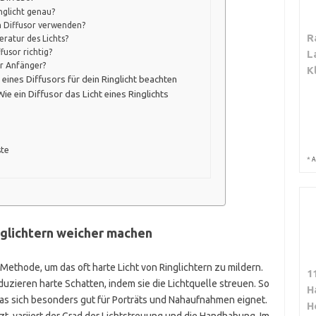
nglicht genau?
m Diffusor verwenden?
R
eratur des Lichts?
fusor richtig?
L
ür Anfänger?
K
 eines Diffusors für dein Ringlicht beachten
e ein Diffusor das Licht eines Ringlichts
ste
*
A
nglichtern weicher machen
Methode, um das oft harte Licht von Ringlichtern zu mildern.
1
duzieren harte Schatten, indem sie die Lichtquelle streuen. So
H
das sich besonders gut für Porträts und Nahaufnahmen eignet.
H