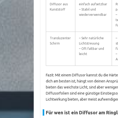
Diffusor aus
einfach aufsetzbar
R
Kunststoff
– Stabil und
p
wiederverwendbar
–
t
F
Transluzenter
– Sehr natürliche
–
Schirm
Lichtstreuung
s
– Oft faltbar und
f
leicht
–
A
Fazit: Mit einem Diffusor kannst du die Härt
dich am besten ist, hängt von deinen Ansprü
bieten das weichste Licht, sind aber weniger 
Diffusorfolien sind eine günstige Einstiegs
Lichtwirkung bieten, aber meist aufwendige
Für wen ist ein Diffusor am Ring