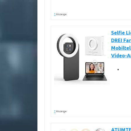
*
Anzeige
Selfie L
DREI Far
Mobiltel
Video-A
*
Anzeige
ATUMTEK