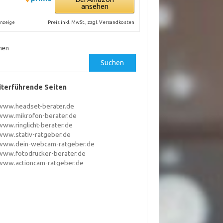
ansehen
Preis inkl. MwSt., zzgl. Versandkosten
nzeige
hen
Suchen
terführende Seiten
www.headset-berater.de
www.mikrofon-berater.de
www.ringlicht-berater.de
www.stativ-ratgeber.de
www.dein-webcam-ratgeber.de
www.fotodrucker-berater.de
www.actioncam-ratgeber.de