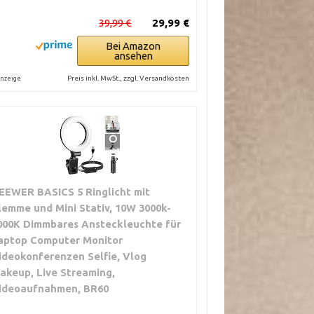
39,99 €
29,99 €
Bei Amazon
ansehen
Preis inkl. MwSt., zzgl. Versandkosten
nzeige
EEWER BASICS 5 Ringlicht mit
lemme und Mini Stativ, 10W 3000k-
000K Dimmbares Ansteckleuchte für
aptop Computer Monitor
ideokonferenzen Selfie, Vlog
akeup, Live Streaming,
ideoaufnahmen, BR60