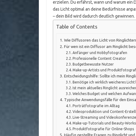
erzielen. Du erfährst, wann und warum ein D
das Licht optimal an deine Bedürfnisse anpas
– dein Bild wird dadurch deutlich gewinnen.
Table of Contents
Wie Diffusoren das Licht von Ringlichte
Für wen ist ein Diffusor am Ringlicht be
Anfänger und Hobbyfotografen
Professionelle Content Creator
Budgetbewusste Nutzer
Make-up-Artists und Produktfotogra
Entscheidungshilfe: Sollte ich mein Ringl
Benötige ich wirklich weicheres Licht
Ist mein aktuelles Ringlicht ausreic
Welches Budget und welchen Aufwand 
Typische Anwendungsfälle für den Einsat
Porträtfotografie im Alltag
Videoproduktion und Content-Erstel
Live-Streaming und Videokonferenz
Make-up-Tutorials und Beauty-Work
Produktfotografie für Online-Shops
Häufig gestellte Fragen zu Ringlicht und