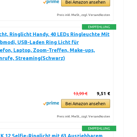
Bei Amazon ansehen
Preis inkl. MwSt., zzgl. Versandkosten
EMPFEHLUNG
icht, Ringlicht Handy, 40 LEDs Ringleuchte Mit
bmodi, USB-Laden Ring Licht für
efon, Laptop, Zoom-Treffen, Make-ups,
nrufe, Streaming(Schwarz)
13,99 €
9,51 €
Bei Amazon ansehen
Preis inkl. MwSt., zzgl. Versandkosten
EMPFEHLUNG
 12 Selfie-Ringlicht mit 63 Ausziehbarem