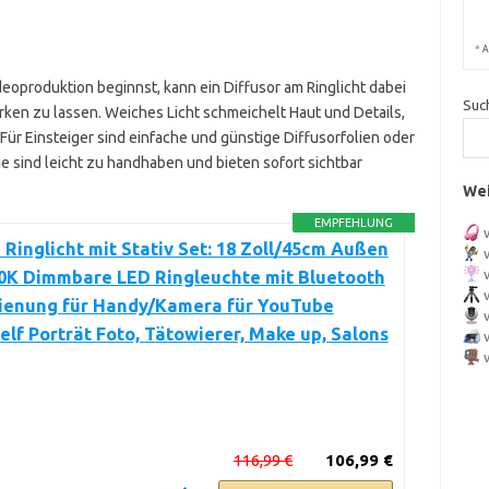
*
A
eoproduktion beginnst, kann ein Diffusor am Ringlicht dabei
Suc
rken zu lassen. Weiches Licht schmeichelt Haut und Details,
Für Einsteiger sind einfache und günstige Diffusorfolien oder
e sind leicht zu handhaben und bieten sofort sichtbar
Wei
EMPFEHLUNG
inglicht mit Stativ Set: 18 Zoll/45cm Außen
0K Dimmbare LED Ringleuchte mit Bluetooth
ienung für Handy/Kamera für YouTube
elf Porträt Foto, Tätowierer, Make up, Salons
116,99 €
106,99 €