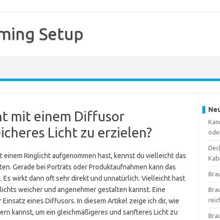
ming Setup
Neu
ht mit einem Diffusor
Kan
cheres Licht zu erzielen?
ode
Deck
 einem Ringlicht aufgenommen hast, kennst du vielleicht das
Kab
ten. Gerade bei Porträts oder Produktaufnahmen kann das
Bra
. Es wirkt dann oft sehr direkt und unnatürlich. Vielleicht hast
nglichts weicher und angenehmer gestalten kannst. Eine
Bra
reic
 Einsatz eines Diffusors. In diesem Artikel zeige ich dir, wie
sern kannst, um ein gleichmäßigeres und sanfteres Licht zu
Bra