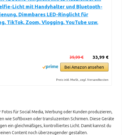
Selfie-Licht mit Handyhalter und Bluetooth-
ienung, Dimmbares LED-Ringlicht für
g, TikTok, Zoom, Vlogging, YouTube usw.
39,99 €
33,99 €
Bei Amazon ansehen
Preis inkl. MwSt., zzgl. Versandkosten
r Fotos für Social Media, Werbung oder Kunden produzieren,
ren wie Softboxen oder transluzenten Schirmen. Diese Geräte
ugen ein gleichmäßiges, kontrolliertes Licht. Damit kannst du
 deinen Content noch überzeugender gestalten.