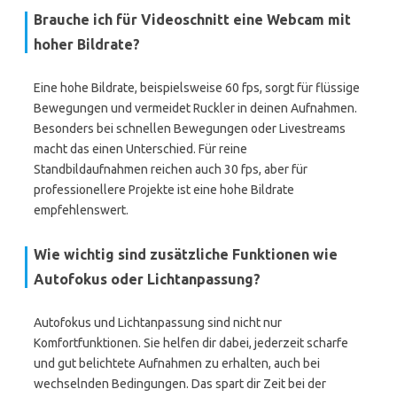
Brauche ich für Videoschnitt eine Webcam mit
hoher Bildrate?
Eine hohe Bildrate, beispielsweise 60 fps, sorgt für flüssige
Bewegungen und vermeidet Ruckler in deinen Aufnahmen.
Besonders bei schnellen Bewegungen oder Livestreams
macht das einen Unterschied. Für reine
Standbildaufnahmen reichen auch 30 fps, aber für
professionellere Projekte ist eine hohe Bildrate
empfehlenswert.
Wie wichtig sind zusätzliche Funktionen wie
Autofokus oder Lichtanpassung?
Autofokus und Lichtanpassung sind nicht nur
Komfortfunktionen. Sie helfen dir dabei, jederzeit scharfe
und gut belichtete Aufnahmen zu erhalten, auch bei
wechselnden Bedingungen. Das spart dir Zeit bei der