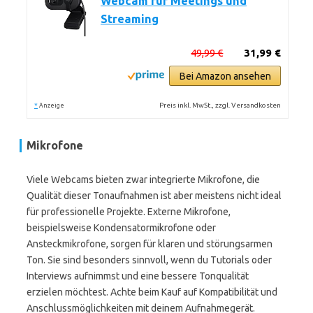
Webcam für Meetings und
Streaming
49,99 €
31,99 €
Bei Amazon ansehen
*
Preis inkl. MwSt., zzgl. Versandkosten
Anzeige
Mikrofone
Viele Webcams bieten zwar integrierte Mikrofone, die
Qualität dieser Tonaufnahmen ist aber meistens nicht ideal
für professionelle Projekte. Externe Mikrofone,
beispielsweise Kondensatormikrofone oder
Ansteckmikrofone, sorgen für klaren und störungsarmen
Ton. Sie sind besonders sinnvoll, wenn du Tutorials oder
Interviews aufnimmst und eine bessere Tonqualität
erzielen möchtest. Achte beim Kauf auf Kompatibilität und
Anschlussmöglichkeiten mit deinem Aufnahmegerät.