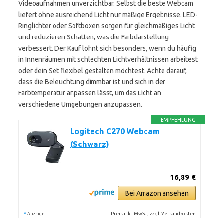
Videoaufnahmen unverzichtbar. Selbst die beste Webcam
liefert ohne ausreichend Licht nur mäßige Ergebnisse. LED-
Ringlichter oder Softboxen sorgen für gleichmäßiges Licht
und reduzieren Schatten, was die Farbdarstellung
verbessert. Der Kauf lohnt sich besonders, wenn du häufig
in Innenräumen mit schlechten Lichtverhältnissen arbeitest
oder dein Set flexibel gestalten möchtest. Achte darauf,
dass die Beleuchtung dimmbar ist und sich in der
Farbtemperatur anpassen lässt, um das Licht an
verschiedene Umgebungen anzupassen.
EMPFEHLUNG
Logitech C270 Webcam
(Schwarz)
16,89 €
Bei Amazon ansehen
*
Preis inkl. MwSt., zzgl. Versandkosten
Anzeige