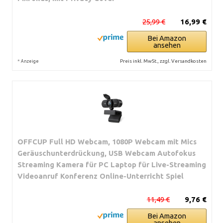
25,99 €
16,99 €
Bei Amazon
ansehen
*
Preis inkl. MwSt., zzgl. Versandkosten
Anzeige
OFFCUP Full HD Webcam, 1080P Webcam mit Mics
Geräuschunterdrückung, USB Webcam Autofokus
Streaming Kamera für PC Laptop für Live-Streaming
Videoanruf Konferenz Online-Unterricht Spiel
11,49 €
9,76 €
Bei Amazon
ansehen