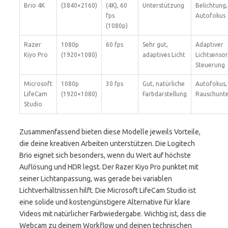
Brio 4K
(3840×2160)
(4K), 60
Unterstützung
Belichtung,
fps
Autofokus
(1080p)
Razer
1080p
60 fps
Sehr gut,
Adaptiver
Kiyo Pro
(1920×1080)
adaptives Licht
Lichtsensor
Steuerung
Microsoft
1080p
30 fps
Gut, natürliche
Autofokus,
LifeCam
(1920×1080)
Farbdarstellung
Rauschunt
Studio
Zusammenfassend bieten diese Modelle jeweils Vorteile,
die deine kreativen Arbeiten unterstützen. Die Logitech
Brio eignet sich besonders, wenn du Wert auf höchste
Auflösung und HDR legst. Der Razer Kiyo Pro punktet mit
seiner Lichtanpassung, was gerade bei variablen
Lichtverhältnissen hilft. Die Microsoft LifeCam Studio ist
eine solide und kostengünstigere Alternative für klare
Videos mit natürlicher Farbwiedergabe. Wichtig ist, dass die
Webcam zu deinem Workflow und deinen technischen