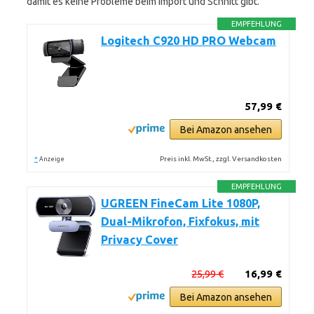
damit es keine Probleme beim Import und Schnitt gibt.
EMPFEHLUNG
Logitech C920 HD PRO Webcam
57,99 €
Bei Amazon ansehen
*
Preis inkl. MwSt., zzgl. Versandkosten
Anzeige
EMPFEHLUNG
UGREEN FineCam Lite 1080P,
Dual-Mikrofon, Fixfokus, mit
Privacy Cover
25,99 €
16,99 €
Bei Amazon ansehen