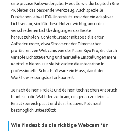
eine präzise Farbwiedergabe. Modelle wie die Logitech Brio
4K bieten das passende Werkzeug. Auch spezielle
Funktionen, etwa HDR-Unterstützung oder ein adaptiver
Lichtsensor, sind für diese Nutzer wichtig, um unter
verschiedenen Lichtbedingungen das Beste
herauszuholen. Content Creator mit spezialisierten
Anforderungen, etwa Streamer oder Filmemacher,
profitieren von Webcams wie der Razer Kiyo Pro, die durch
variable Lichtsteuerung und manuelle Einstellungen mehr
Kontrolle bieten. Für sie ist zudem die Integration in
professionelle Schnittsoftware ein Muss, damit der
Workflow reibungslos funktioniert.
Je nach deinem Projekt und deinem technischen Anspruch
lohnt sich die Wahl der Webcam, die genau zu deinem
Einsatzbereich passt und dein kreatives Potenzial
bestmöglich unterstützt.
Wie findest du die richtige Webcam für