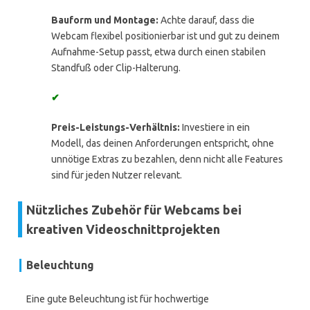
Bauform und Montage:
Achte darauf, dass die
Webcam flexibel positionierbar ist und gut zu deinem
Aufnahme-Setup passt, etwa durch einen stabilen
Standfuß oder Clip-Halterung.
✔
Preis-Leistungs-Verhältnis:
Investiere in ein
Modell, das deinen Anforderungen entspricht, ohne
unnötige Extras zu bezahlen, denn nicht alle Features
sind für jeden Nutzer relevant.
Nützliches Zubehör für Webcams bei
kreativen Videoschnittprojekten
Beleuchtung
Eine gute Beleuchtung ist für hochwertige