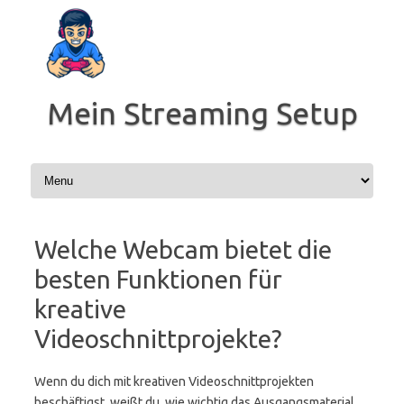
Zum
Inhalt
springen
Mein Streaming Setup
Welche Webcam bietet die
besten Funktionen für
kreative
Videoschnittprojekte?
Wenn du dich mit kreativen Videoschnittprojekten
beschäftigst, weißt du, wie wichtig das Ausgangsmaterial