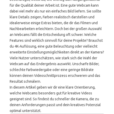
für die Qualität deiner Arbeit ist. Eine gute Webcam kann
dabei viel mehr als nur ein einfaches Bild liefern. Sie sollte
klare Details zeigen, Farben realistisch darstellen und
idealerweise einige Extras bieten, die dir das Filmen und
Nachbearbeiten erleichtern. Doch bei der großen Auswahl
an Webcams fällt die Entscheidung oft schwer. Welche
Features sind wirklich sinnvoll für deine Projekte? Brauchst
du 4K-Auflösung, eine gute Beleuchtung oder vielleicht
erweiterte Einstellungsmöglichkeiten direkt an der Kamera?
Viele Nutzer unterschätzen, wie stark sich die Wahl der
Webcam auf das Endergebnis auswirkt. Unscharfe Bilder,
schlechte Farbwiedergabe oder eine geringe Bildrate
können deinen Videoschnittprozess erschweren und das
Resultat schmälern.
In diesem Artikel geben wir dir eine klare Orientierung,
welche Webcams besonders gut für kreative Videos
geeignet sind. So findest du schneller die Kamera, die zu
deinen Anforderungen passt und dein kreatives Potenzial
optimal unterstützt.