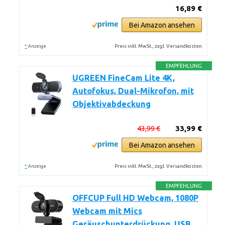
16,89 €
Bei Amazon ansehen
*
Preis inkl. MwSt., zzgl. Versandkosten
Anzeige
EMPFEHLUNG
UGREEN FineCam Lite 4K,
Autofokus, Dual-Mikrofon, mit
Objektivabdeckung
43,99 €
33,99 €
Bei Amazon ansehen
*
Preis inkl. MwSt., zzgl. Versandkosten
Anzeige
EMPFEHLUNG
OFFCUP Full HD Webcam, 1080P
Webcam mit Mics
Geräuschunterdrückung, USB