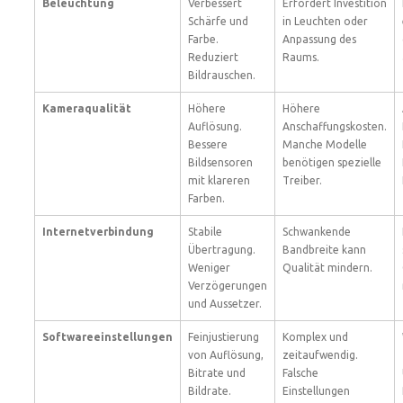
Beleuchtung
Verbessert
Erfordert Investition
Schärfe und
in Leuchten oder
Farbe.
Anpassung des
Reduziert
Raums.
Bildrauschen.
Kameraqualität
Höhere
Höhere
Auflösung.
Anschaffungskosten.
Bessere
Manche Modelle
Bildsensoren
benötigen spezielle
mit klareren
Treiber.
Farben.
Internetverbindung
Stabile
Schwankende
Übertragung.
Bandbreite kann
Weniger
Qualität mindern.
Verzögerungen
und Aussetzer.
Softwareeinstellungen
Feinjustierung
Komplex und
von Auflösung,
zeitaufwendig.
Bitrate und
Falsche
Bildrate.
Einstellungen