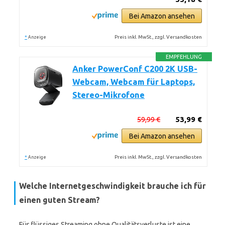
Bei Amazon ansehen
*
Preis inkl. MwSt., zzgl. Versandkosten
Anzeige
EMPFEHLUNG
Anker PowerConf C200 2K USB-
Webcam, Webcam für Laptops,
Stereo-Mikrofone
59,99 €
53,99 €
Bei Amazon ansehen
*
Preis inkl. MwSt., zzgl. Versandkosten
Anzeige
Welche Internetgeschwindigkeit brauche ich für
einen guten Stream?
Für flüssiges Streaming ohne Qualitätsverluste ist eine