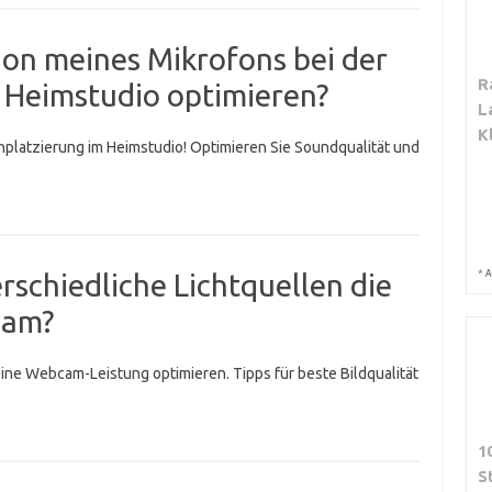
tion meines Mikrofons bei der
R
Heimstudio optimieren?
L
K
nplatzierung im Heimstudio! Optimieren Sie Soundqualität und
*
rschiedliche Lichtquellen die
A
cam?
ine Webcam-Leistung optimieren. Tipps für beste Bildqualität
1
S