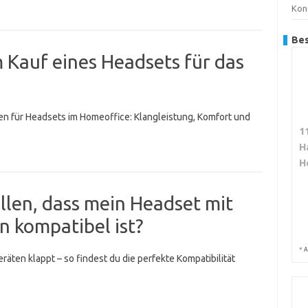
Kon
Bes
m Kauf eines Headsets für das
ien für Headsets im Homeoffice: Klangleistung, Komfort und
1
H
H
ellen, dass mein Headset mit
 kompatibel ist?
*
A
eräten klappt – so findest du die perfekte Kompatibilität