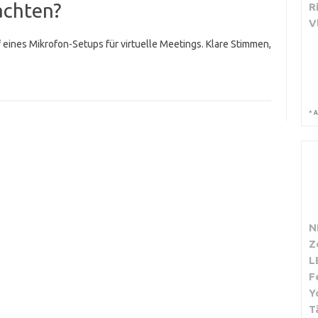
achten?
R
V
 eines Mikrofon-Setups für virtuelle Meetings. Klare Stimmen,
*
A
N
Z
L
F
Y
T