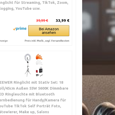
inglicht für Streaming, TikTok, Zoom,
logging, YouTube usw.
39,99 €
33,99 €
Bei Amazon
ansehen
Preis inkl. MwSt., zzgl. Versandkosten
nzeige
EEWER Ringlicht mit Stativ Set: 18
oll/45cm Außen 55W 5600K Dimmbare
ED Ringleuchte mit Bluetooth
ernbedienung für Handy/Kamera für
ouTube TikTok Self Porträt Foto,
ätowierer, Make up, Salons