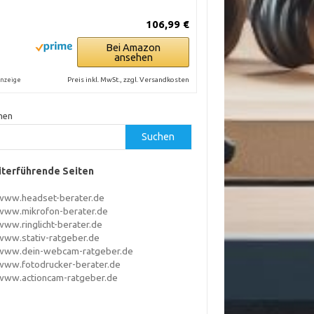
106,99 €
Bei Amazon
ansehen
Preis inkl. MwSt., zzgl. Versandkosten
nzeige
hen
Suchen
terführende Seiten
www.headset-berater.de
www.mikrofon-berater.de
www.ringlicht-berater.de
www.stativ-ratgeber.de
www.dein-webcam-ratgeber.de
www.fotodrucker-berater.de
www.actioncam-ratgeber.de