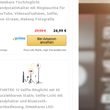
immbare Tischringlicht
andystativhalter mit Ringleuchte für
ouTube, Videoaufnahmen, Selfie,
ive-Stream, Makeup Fotografie
29,99 €
26,99 €
Bei Amazon
ansehen
Preis inkl. MwSt., zzgl. Versandkosten
nzeige
TUMTEK 12 Selfie-Ringlicht mit 63
usziehbarem Stativ, Selfie-Licht mit
andyhalter und Bluetooth-
ernbedienung, Dimmbares LED-