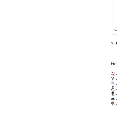
*
A
Suc
Wei