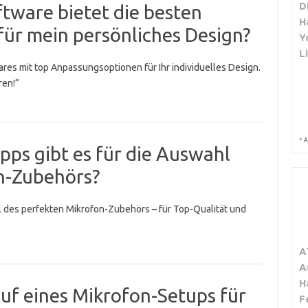
D
tware bietet die besten
H
ür mein persönliches Design?
Y
L
res mit top Anpassungsoptionen für Ihr individuelles Design.
ren!“
*
A
pps gibt es für die Auswahl
on-Zubehörs?
 des perfekten Mikrofon-Zubehörs – für Top-Qualität und
A
A
H
auf eines Mikrofon-Setups für
F