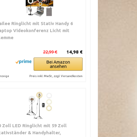
ailee Ringlicht mit Stativ Handy 6
aptop Videokonferenz Licht mit
lemme
22,99 €
14,98 €
Bei Amazon
ansehen
Preis inkl. MwSt., zzgl. Versandkosten
nzeige
0 Zoll LED Ringlicht mit 59 Zoll
tativständer & Handyhalter,