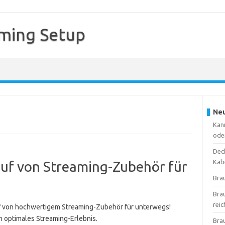
ming Setup
Neu
Kan
ode
Deck
Kab
auf von Streaming-Zubehör für
Bra
Bra
reic
uf von hochwertigem Streaming-Zubehör für unterwegs!
in optimales Streaming-Erlebnis.
Bra