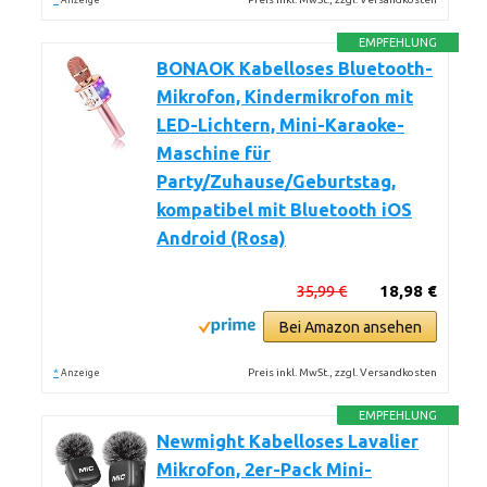
Anzeige
EMPFEHLUNG
BONAOK Kabelloses Bluetooth-
Mikrofon, Kindermikrofon mit
LED-Lichtern, Mini-Karaoke-
Maschine für
Party/Zuhause/Geburtstag,
kompatibel mit Bluetooth iOS
Android (Rosa)
35,99 €
18,98 €
Bei Amazon ansehen
*
Preis inkl. MwSt., zzgl. Versandkosten
Anzeige
EMPFEHLUNG
Newmight Kabelloses Lavalier
Mikrofon, 2er-Pack Mini-