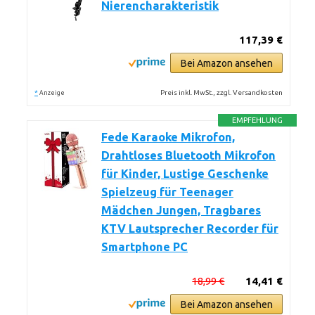
Nierencharakteristik
117,39 €
Bei Amazon ansehen
*
Preis inkl. MwSt., zzgl. Versandkosten
Anzeige
EMPFEHLUNG
Fede Karaoke Mikrofon,
Drahtloses Bluetooth Mikrofon
für Kinder, Lustige Geschenke
Spielzeug für Teenager
Mädchen Jungen, Tragbares
KTV Lautsprecher Recorder für
Smartphone PC
18,99 €
14,41 €
Bei Amazon ansehen