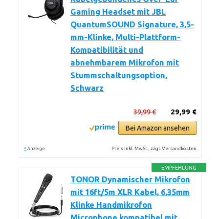
Gaming Headset mit JBL
QuantumSOUND Signature, 3,5-
mm-Klinke, Multi-Plattform-
Kompatibilität und
abnehmbarem Mikrofon mit
Stummschaltungsoption,
Schwarz
39,99 €
29,99 €
Bei Amazon ansehen
*
Preis inkl. MwSt., zzgl. Versandkosten
Anzeige
EMPFEHLUNG
TONOR Dynamischer Mikrofon
mit 16ft/5m XLR Kabel, 6,35mm
Klinke Handmikrofon
Microphone kompatibel mit