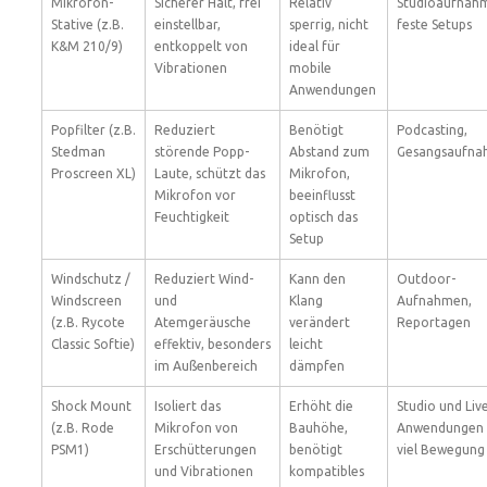
Mikrofon-
Sicherer Halt, frei
Relativ
Studioaufnah
Stative (z.B.
einstellbar,
sperrig, nicht
feste Setups
K&M 210/9)
entkoppelt von
ideal für
Vibrationen
mobile
Anwendungen
Popfilter (z.B.
Reduziert
Benötigt
Podcasting,
Stedman
störende Popp-
Abstand zum
Gesangsaufn
Proscreen XL)
Laute, schützt das
Mikrofon,
Mikrofon vor
beeinflusst
Feuchtigkeit
optisch das
Setup
Windschutz /
Reduziert Wind-
Kann den
Outdoor-
Windscreen
und
Klang
Aufnahmen,
(z.B. Rycote
Atemgeräusche
verändert
Reportagen
Classic Softie)
effektiv, besonders
leicht
im Außenbereich
dämpfen
Shock Mount
Isoliert das
Erhöht die
Studio und Liv
(z.B. Rode
Mikrofon von
Bauhöhe,
Anwendungen 
PSM1)
Erschütterungen
benötigt
viel Bewegung
und Vibrationen
kompatibles