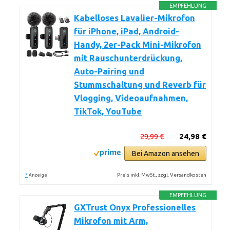
EMPFEHLUNG
Kabelloses Lavalier-Mikrofon
für iPhone, iPad, Android-
Handy, 2er-Pack Mini-Mikrofon
mit Rauschunterdrückung,
Auto-Pairing und
Stummschaltung und Reverb für
Vlogging, Videoaufnahmen,
TikTok, YouTube
29,99 €
24,98 €
Bei Amazon ansehen
*
Preis inkl. MwSt., zzgl. Versandkosten
Anzeige
EMPFEHLUNG
GXTrust Onyx Professionelles
Mikrofon mit Arm,