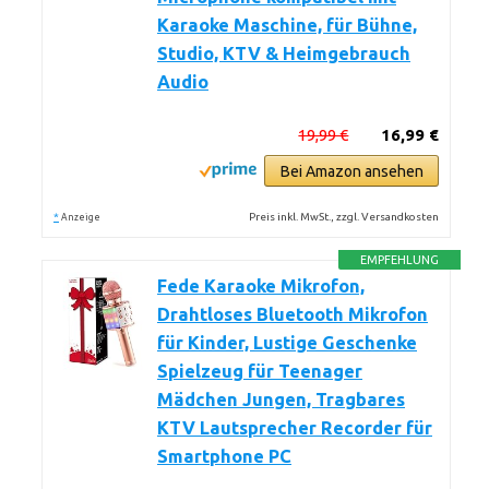
Karaoke Maschine, für Bühne,
Studio, KTV & Heimgebrauch
Audio
19,99 €
16,99 €
Bei Amazon ansehen
*
Preis inkl. MwSt., zzgl. Versandkosten
Anzeige
EMPFEHLUNG
Fede Karaoke Mikrofon,
Drahtloses Bluetooth Mikrofon
für Kinder, Lustige Geschenke
Spielzeug für Teenager
Mädchen Jungen, Tragbares
KTV Lautsprecher Recorder für
Smartphone PC