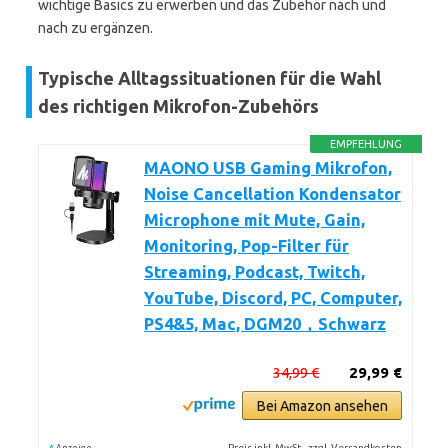
wichtige Basics zu erwerben und das Zubehör nach und
nach zu ergänzen.
Typische Alltagssituationen für die Wahl
des richtigen Mikrofon-Zubehörs
EMPFEHLUNG
MAONO USB Gaming Mikrofon,
Noise Cancellation Kondensator
Microphone mit Mute, Gain,
Monitoring, Pop-Filter für
Streaming, Podcast, Twitch,
YouTube, Discord, PC, Computer,
PS4&5, Mac, DGM20，Schwarz
34,99 €
29,99 €
Bei Amazon ansehen
*
Preis inkl. MwSt., zzgl. Versandkosten