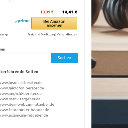
18,99 €
14,41 €
Bei Amazon
ansehen
Preis inkl. MwSt., zzgl. Versandkosten
nzeige
hen
Suchen
terführende Seiten
www.headset-berater.de
www.mikrofon-berater.de
www.ringlicht-berater.de
www.stativ-ratgeber.de
www.dein-webcam-ratgeber.de
www.fotodrucker-berater.de
www.actioncam-ratgeber.de