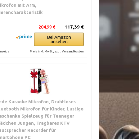
ikrofon mit Arm,
ierencharakteristik
204,99 €
117,39 €
Bei Amazon
ansehen
Preis inkl. MwSt., zzgl. Versandkosten
nzeige
ede Karaoke Mikrofon, Drahtloses
luetooth Mikrofon für Kinder, Lustige
eschenke Spielzeug für Teenager
ädchen Jungen, Tragbares KTV
autsprecher Recorder für
martphone PC