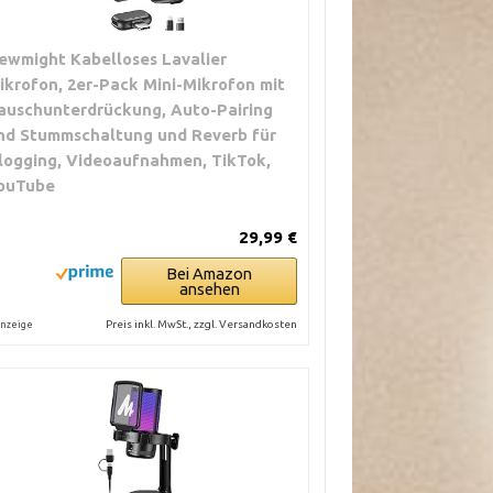
ewmight Kabelloses Lavalier
ikrofon, 2er-Pack Mini-Mikrofon mit
auschunterdrückung, Auto-Pairing
nd Stummschaltung und Reverb für
logging, Videoaufnahmen, TikTok,
ouTube
29,99 €
Bei Amazon
ansehen
Preis inkl. MwSt., zzgl. Versandkosten
nzeige