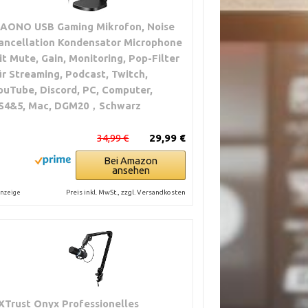
AONO USB Gaming Mikrofon, Noise
ancellation Kondensator Microphone
it Mute, Gain, Monitoring, Pop-Filter
ür Streaming, Podcast, Twitch,
ouTube, Discord, PC, Computer,
S4&5, Mac, DGM20，Schwarz
34,99 €
29,99 €
Bei Amazon
ansehen
Preis inkl. MwSt., zzgl. Versandkosten
nzeige
XTrust Onyx Professionelles