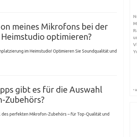
N
M
tion meines Mikrofons bei der
R
Heimstudio optimieren?
u
V
nplatzierung im Heimstudio! Optimieren Sie Soundqualität und
Y
pps gibt es für die Auswahl
*
A
on-Zubehörs?
 des perfekten Mikrofon-Zubehörs – für Top-Qualität und