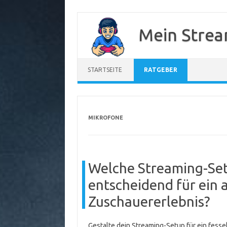
Zum
Inhalt
Mein Strea
springen
STARTSEITE
RATGEBER
MIKROFONE
Welche Streaming-Se
entscheidend für ein
Zuschauererlebnis?
Gestalte dein Streaming-Setup für ein fess