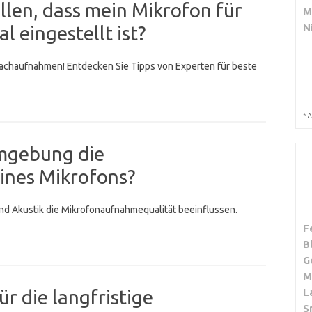
llen, dass mein Mikrofon für
M
N
 eingestellt ist?
prachaufnahmen! Entdecken Sie Tipps von Experten für beste
*
A
Umgebung die
ines Mikrofons?
 Akustik die Mikrofonaufnahmequalität beeinflussen.
F
B
G
M
ür die langfristige
L
S