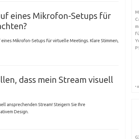
M
auf eines Mikrofon-Setups für
C
achten?
m
f
Y
 eines Mikrofon-Setups für virtuelle Meetings. Klare Stimmen,
P
llen, dass mein Stream visuell
*
A
uell ansprechenden Stream! Steigern Sie Ihre
eativem Design.
G