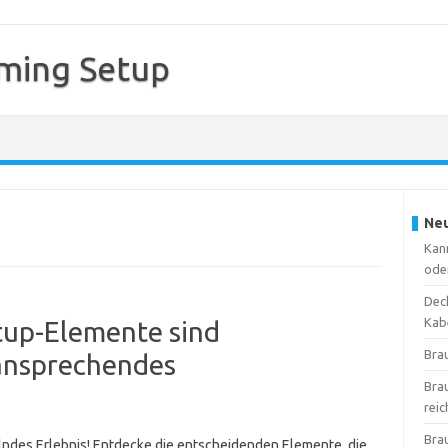
ming Setup
Neu
Kan
ode
Deck
Kab
tup-Elemente sind
Bra
 ansprechendes
Bra
reic
Bra
elndes Erlebnis! Entdecke die entscheidenden Elemente, die