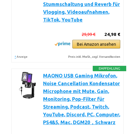
Stummschaltung und Reverb für
Vlogging, Videoaufnahmen,
TikTok, YouTube
29,99 €
24,98 €
Bei Amazon ansehen
*
Preis inkl. MwSt., zzgl. Versandkosten
Anzeige
EMPFEHLUNG
MAONO USB Gaming Mikrofon,
Noise Cancellation Kondensator
Microphone mit Mute, Gain,
Monitoring, Pop-Filter für
Streaming, Podcast, Twitch,
YouTube, Discord, PC, Computer,
PS4&5, Mac, DGM20，Schwarz