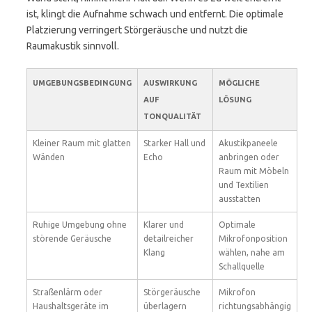
ist, klingt die Aufnahme schwach und entfernt. Die optimale
Platzierung verringert Störgeräusche und nutzt die
Raumakustik sinnvoll.
UMGEBUNGSBEDINGUNG
AUSWIRKUNG
MÖGLICHE
AUF
LÖSUNG
TONQUALITÄT
Kleiner Raum mit glatten
Starker Hall und
Akustikpaneele
Wänden
Echo
anbringen oder
Raum mit Möbeln
und Textilien
ausstatten
Ruhige Umgebung ohne
Klarer und
Optimale
störende Geräusche
detailreicher
Mikrofonposition
Klang
wählen, nahe am
Schallquelle
Straßenlärm oder
Störgeräusche
Mikrofon
Haushaltsgeräte im
überlagern
richtungsabhängig