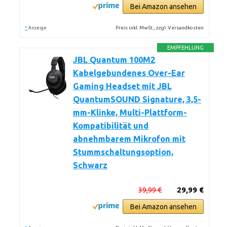
Bei Amazon ansehen
*
Preis inkl. MwSt., zzgl. Versandkosten
Anzeige
EMPFEHLUNG
JBL Quantum 100M2
Kabelgebundenes Over-Ear
Gaming Headset mit JBL
QuantumSOUND Signature, 3,5-
mm-Klinke, Multi-Plattform-
Kompatibilität und
abnehmbarem Mikrofon mit
Stummschaltungsoption,
Schwarz
39,99 €
29,99 €
Bei Amazon ansehen