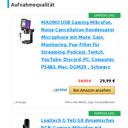
Aufnahmequalität
EMPFEHLUNG
MAONO USB Gaming Mikrofon,
Noise Cancellation Kondensator
Microphone mit Mute, Gain,
Monitoring, Pop-Filter für
Streaming, Podcast, Twitch,
YouTube, Discord, PC, Computer,
PS4&5, Mac, DGM20，Schwarz
34,99 €
29,99 €
Bei Amazon ansehen
*
Preis inkl. MwSt., zzgl. Versandkosten
Anzeige
EMPFEHLUNG
Logitech G Yeti GX dynamisches
RGB-Gaming-Mikrofon mit