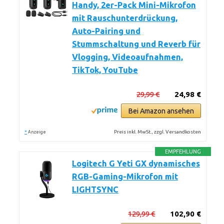
Handy, 2er-Pack Mini-Mikrofon
mit Rauschunterdrückung,
Auto-Pairing und
Stummschaltung und Reverb für
Vlogging, Videoaufnahmen,
TikTok, YouTube
29,99 €
24,98 €
Bei Amazon ansehen
*
Preis inkl. MwSt., zzgl. Versandkosten
Anzeige
EMPFEHLUNG
Logitech G Yeti GX dynamisches
RGB-Gaming-Mikrofon mit
LIGHTSYNC
129,99 €
102,90 €