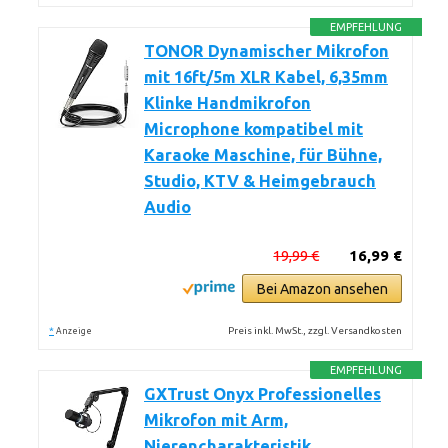
EMPFEHLUNG
TONOR Dynamischer Mikrofon
mit 16ft/5m XLR Kabel, 6,35mm
Klinke Handmikrofon
Microphone kompatibel mit
Karaoke Maschine, für Bühne,
Studio, KTV & Heimgebrauch
Audio
19,99 €
16,99 €
Bei Amazon ansehen
*
Preis inkl. MwSt., zzgl. Versandkosten
Anzeige
EMPFEHLUNG
GXTrust Onyx Professionelles
Mikrofon mit Arm,
Nierencharakteristik