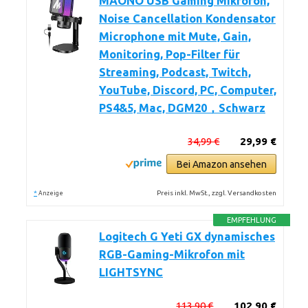
MAONO USB Gaming Mikrofon,
Noise Cancellation Kondensator
Microphone mit Mute, Gain,
Monitoring, Pop-Filter für
Streaming, Podcast, Twitch,
YouTube, Discord, PC, Computer,
PS4&5, Mac, DGM20，Schwarz
34,99 €
29,99 €
Bei Amazon ansehen
*
Preis inkl. MwSt., zzgl. Versandkosten
Anzeige
EMPFEHLUNG
Logitech G Yeti GX dynamisches
RGB-Gaming-Mikrofon mit
LIGHTSYNC
113,90 €
102,90 €