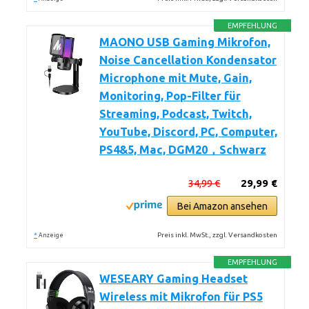
EMPFEHLUNG
MAONO USB Gaming Mikrofon,
Noise Cancellation Kondensator
Microphone mit Mute, Gain,
Monitoring, Pop-Filter für
Streaming, Podcast, Twitch,
YouTube, Discord, PC, Computer,
PS4&5, Mac, DGM20，Schwarz
34,99 €
29,99 €
Bei Amazon ansehen
*
Preis inkl. MwSt., zzgl. Versandkosten
Anzeige
EMPFEHLUNG
WESEARY Gaming Headset
Wireless mit Mikrofon für PS5