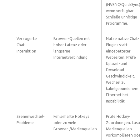
(NVENC/QuickSync
wenn verfügbar.
Schließe unnötige
Programme.
Verzögerte
Browser-Quellen mit
Nutze native Chat-
Chat-
hoher Latenz oder
Plugins statt
Interaktion
langsame
eingebetteter
Internetverbindung
Webseiten. Prüfe
Upload- und
Download-
Geschwindigkeit.
Wechsel zu
kabelgebundenem
Ethernet bei
Instabilität.
Szenenwechsel-
Fehlerhafte Hotkeys
Prüfe Hotkey-
Probleme
oder zu viele
Zuordnungen. Lass
Browser-/Medienquellen
Medienquellen
vorkompilieren od