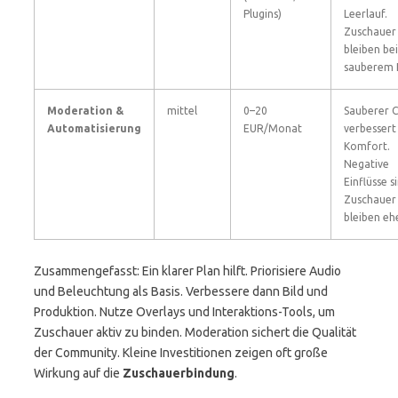
Plugins)
Leerlauf.
Zuschauer
bleiben bei
sauberem F
Moderation &
mittel
0–20
Sauberer 
Automatisierung
EUR/Monat
verbessert
Komfort.
Negative
Einflüsse s
Zuschauer
bleiben ehe
Zusammengefasst: Ein klarer Plan hilft. Priorisiere Audio
und Beleuchtung als Basis. Verbessere dann Bild und
Produktion. Nutze Overlays und Interaktions-Tools, um
Zuschauer aktiv zu binden. Moderation sichert die Qualität
der Community. Kleine Investitionen zeigen oft große
Wirkung auf die
Zuschauerbindung
.