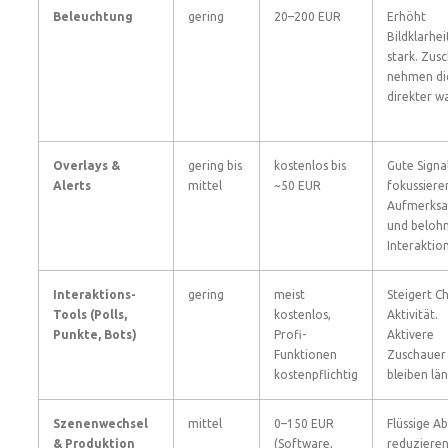
Beleuchtung
gering
20–200 EUR
Erhöht
Bildklarhei
stark. Zus
nehmen di
direkter w
Overlays &
gering bis
kostenlos bis
Gute Signa
Alerts
mittel
~50 EUR
fokussiere
Aufmerksa
und beloh
Interaktion
Interaktions-
gering
meist
Steigert C
Tools (Polls,
kostenlos,
Aktivität.
Punkte, Bots)
Profi-
Aktivere
Funktionen
Zuschauer
kostenpflichtig
bleiben län
Szenenwechsel
mittel
0–150 EUR
Flüssige A
& Produktion
(Software,
reduziere