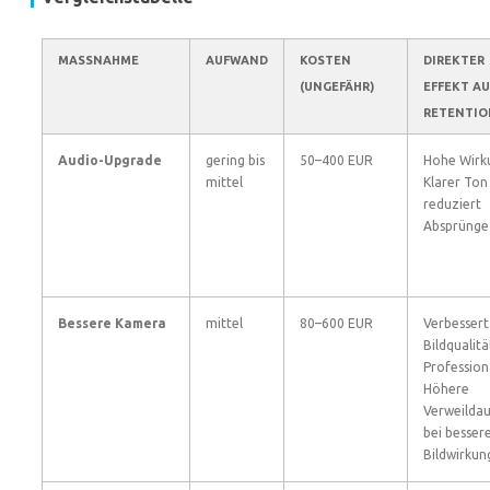
MASSNAHME
AUFWAND
KOSTEN
DIREKTER
(UNGEFÄHR)
EFFEKT AU
RETENTIO
Audio-Upgrade
gering bis
50–400 EUR
Hohe Wirk
mittel
Klarer Ton
reduziert
Absprünge
Bessere Kamera
mittel
80–600 EUR
Verbessert
Bildqualit
Professiona
Höhere
Verweilda
bei besser
Bildwirkun