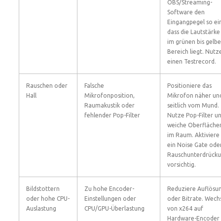
OBS/Streaming-
Software den
Eingangpegel so ei
dass die Lautstärke
im grünen bis gelb
Bereich liegt. Nutz
einen Testrecord.
Rauschen oder
Falsche
Positioniere das
Hall
Mikrofonposition,
Mikrofon näher un
Raumakustik oder
seitlich vom Mund.
fehlender Pop-Filter
Nutze Pop-Filter u
weiche Oberfläche
im Raum. Aktiviere
ein Noise Gate ode
Rauschunterdrück
vorsichtig.
Bildstottern
Zu hohe Encoder-
Reduziere Auflösu
oder hohe CPU-
Einstellungen oder
oder Bitrate. Wech
Auslastung
CPU/GPU-Überlastung
von x264 auf
Hardware-Encoder