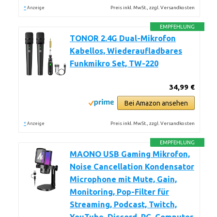
*
Preis inkl. MwSt., zzgl. Versandkosten
Anzeige
EMPFEHLUNG
TONOR 2.4G Dual-Mikrofon
Kabellos, Wiederaufladbares
Funkmikro Set, TW-220
34,99 €
Bei Amazon ansehen
*
Preis inkl. MwSt., zzgl. Versandkosten
Anzeige
EMPFEHLUNG
MAONO USB Gaming Mikrofon,
Noise Cancellation Kondensator
Microphone mit Mute, Gain,
Monitoring, Pop-Filter für
Streaming, Podcast, Twitch,