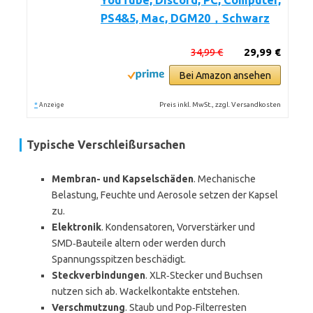
YouTube, Discord, PC, Computer,
PS4&5, Mac, DGM20，Schwarz
34,99 €
29,99 €
Bei Amazon ansehen
*
Preis inkl. MwSt., zzgl. Versandkosten
Anzeige
Typische Verschleißursachen
Membran- und Kapselschäden
. Mechanische
Belastung, Feuchte und Aerosole setzen der Kapsel
zu.
Elektronik
. Kondensatoren, Vorverstärker und
SMD‑Bauteile altern oder werden durch
Spannungsspitzen beschädigt.
Steckverbindungen
. XLR‑Stecker und Buchsen
nutzen sich ab. Wackelkontakte entstehen.
Verschmutzung
. Staub und Pop‑Filterresten