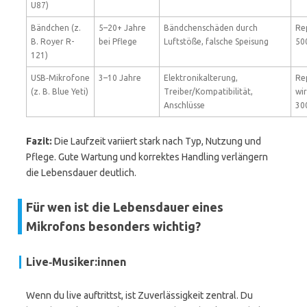
U87)
Bändchen (z.
5–20+ Jahre
Bändchenschäden durch
Re
B. Royer R-
bei Pflege
Luftstöße, falsche Speisung
50
121)
USB‑Mikrofone
3–10 Jahre
Elektronikalterung,
Re
(z. B. Blue Yeti)
Treiber/Kompatibilität,
wir
Anschlüsse
30
Fazit:
Die Laufzeit variiert stark nach Typ, Nutzung und
Pflege. Gute Wartung und korrektes Handling verlängern
die Lebensdauer deutlich.
Für wen ist die Lebensdauer eines
Mikrofons besonders wichtig?
Live‑Musiker:innen
Wenn du live auftrittst, ist Zuverlässigkeit zentral. Du