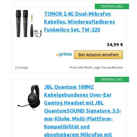
EMPFEHLUNG
TONOR 2.4G Dual-Mikrofon
Kabellos, Wiederaufladbares
Funkmikro Set, TW-220
34,99 €
Bei Amazon ansehen
*
Preis inkl. MwSt., zzgl. Versandkosten
Anzeige
EMPFEHLUNG
JBL Quantum 100M2
Kabelgebundenes Over-Ear
Gaming Headset mit JBL
QuantumSOUND Signature, 3,5-
mm-Klinke, Multi-Plattform-
Kompatibilität und
abnehmbarem Mikrofon mit