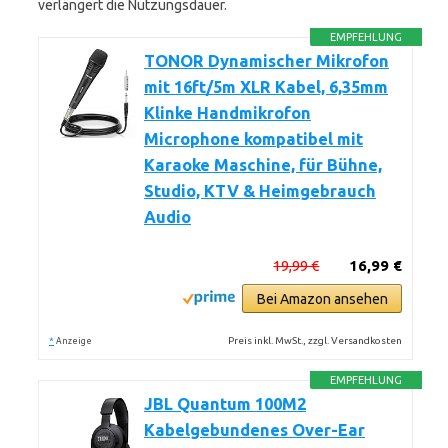
verlängert die Nutzungsdauer.
EMPFEHLUNG
TONOR Dynamischer Mikrofon
mit 16ft/5m XLR Kabel, 6,35mm
Klinke Handmikrofon
Microphone kompatibel mit
Karaoke Maschine, für Bühne,
Studio, KTV & Heimgebrauch
Audio
19,99 €
16,99 €
Bei Amazon ansehen
*
Preis inkl. MwSt., zzgl. Versandkosten
Anzeige
EMPFEHLUNG
JBL Quantum 100M2
Kabelgebundenes Over-Ear