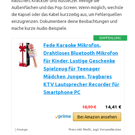
Rauschen, Knackser und Aussetzer. Reinige die
Außenflächen und das Pop‑Screen. Wenn möglich, wechsle
die Kapsel oder das Kabel kurzzeitig aus, um Fehlerquellen
einzugrenzen. Dokumentiere deine Beobachtungen und
mache kurze Audio‑Beispiele.
EMPFEHLUNG
Fede Karaoke Mikrofon,
Drahtloses Bluetooth Mikrofon
für Kinder, Lustige Geschenke
Spielzeug für Teenager
Mädchen Jungen, Tragbares
KTV Lautsprecher Recorder für
Smartphone PC
18,99 €
14,41 €
Bei Amazon ansehen
*
Preis inkl. MwSt., zzgl. Versandkosten
Anzeige