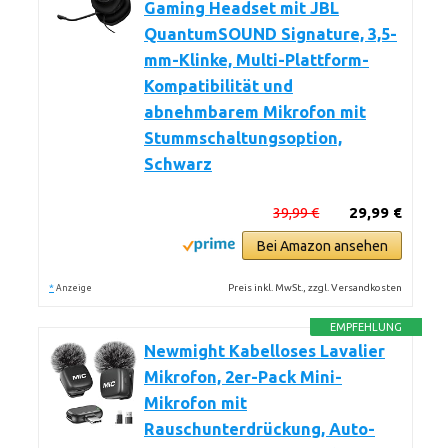
Gaming Headset mit JBL
QuantumSOUND Signature, 3,5-
mm-Klinke, Multi-Plattform-
Kompatibilität und
abnehmbarem Mikrofon mit
Stummschaltungsoption,
Schwarz
39,99 €
29,99 €
Bei Amazon ansehen
*
Preis inkl. MwSt., zzgl. Versandkosten
Anzeige
EMPFEHLUNG
Newmight Kabelloses Lavalier
Mikrofon, 2er-Pack Mini-
Mikrofon mit
Rauschunterdrückung, Auto-