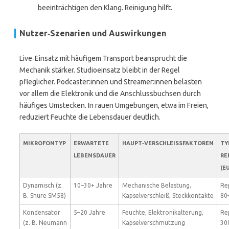
beeinträchtigen den Klang. Reinigung hilft.
Nutzer‑Szenarien und Auswirkungen
Live‑Einsatz mit häufigem Transport beansprucht die
Mechanik stärker. Studioeinsatz bleibt in der Regel
pfleglicher. Podcaster:innen und Streamer:innen belasten
vor allem die Elektronik und die Anschlussbuchsen durch
häufiges Umstecken. In rauen Umgebungen, etwa im Freien,
reduziert Feuchte die Lebensdauer deutlich.
MIKROFONTYP
ERWARTETE
HAUPT‑VERSCHLEISSFAKTOREN
TY
LEBENSDAUER
RE
(E
Dynamisch (z.
10–30+ Jahre
Mechanische Belastung,
Re
B. Shure SM58)
Kapselverschleiß, Steckkontakte
80
Kondensator
5–20 Jahre
Feuchte, Elektronikalterung,
Re
(z. B. Neumann
Kapselverschmutzung
30