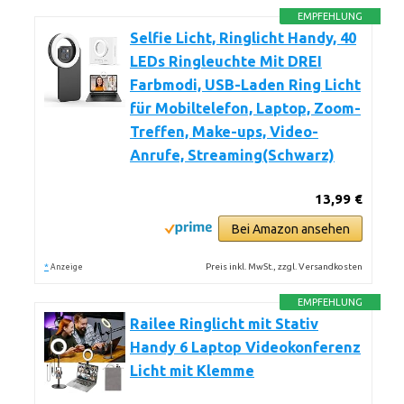
EMPFEHLUNG
Selfie Licht, Ringlicht Handy, 40
LEDs Ringleuchte Mit DREI
Farbmodi, USB-Laden Ring Licht
für Mobiltelefon, Laptop, Zoom-
Treffen, Make-ups, Video-
Anrufe, Streaming(Schwarz)
13,99 €
Bei Amazon ansehen
*
Preis inkl. MwSt., zzgl. Versandkosten
Anzeige
EMPFEHLUNG
Railee Ringlicht mit Stativ
Handy 6 Laptop Videokonferenz
Licht mit Klemme