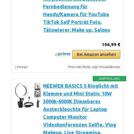
Fernbedienung für
Handy/Kamera für YouTube
TikTok Self Porträt Foto,
Tätowierer, Make up, Salons
106,99 €
Bei Amazon ansehen
*
Preis inkl. MwSt., zzgl. Versandkosten
Anzeige
EMPFEHLUNG
NEEWER BASICS 5 Ringlicht mit
Klemme und Mini Stativ, 10W
3000k-6000K Dimmbares
Ansteckleuchte für Laptop
Computer Monitor
Videokonferenzen Selfie, Vlog
Makeup, Live Streaming,