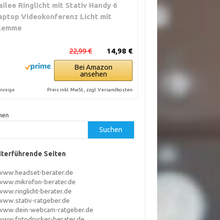
ailee Ringlicht mit Stativ Handy 6
aptop Videokonferenz Licht mit
lemme
22,99 €
14,98 €
Bei Amazon
ansehen
Preis inkl. MwSt., zzgl. Versandkosten
nzeige
hen
Suchen
terführende Seiten
www.headset-berater.de
www.mikrofon-berater.de
www.ringlicht-berater.de
www.stativ-ratgeber.de
www.dein-webcam-ratgeber.de
www.fotodrucker-berater.de