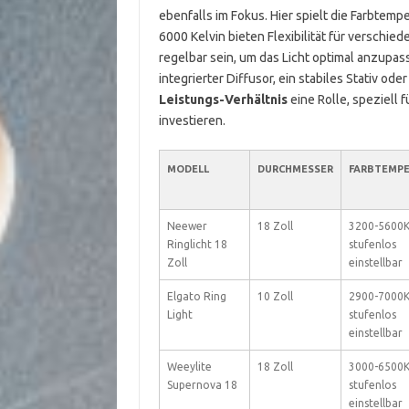
ebenfalls im Fokus. Hier spielt die Farbtem
6000 Kelvin bieten Flexibilität für versch
regelbar sein, um das Licht optimal anzupas
integrierter Diffusor, ein stabiles Stativ od
Leistungs-Verhältnis
eine Rolle, speziell f
investieren.
MODELL
DURCHMESSER
FARBTEMP
Neewer
18 Zoll
3200-5600K
Ringlicht 18
stufenlos
Zoll
einstellbar
Elgato Ring
10 Zoll
2900-7000K
Light
stufenlos
einstellbar
Weeylite
18 Zoll
3000-6500K
Supernova 18
stufenlos
einstellbar