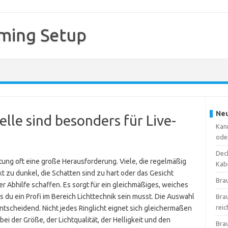
ming Setup
Neu
lle sind besonders für Live-
Kan
ode
Deck
htung oft eine große Herausforderung. Viele, die regelmäßig
Kab
t zu dunkel, die Schatten sind zu hart oder das Gesicht
Bra
ier Abhilfe schaffen. Es sorgt für ein gleichmäßiges, weiches
ss du ein Profi im Bereich Lichttechnik sein musst. Die Auswahl
Bra
reic
ntscheidend. Nicht jedes Ringlicht eignet sich gleichermaßen
ei der Größe, der Lichtqualität, der Helligkeit und den
Bra