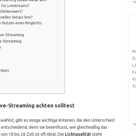
*
A
 für Livestreams?
mpfehlenswert?
onellen Setups Sinn?
n Nutzen eines Ringlichts
Live-Streaming
ve-Streaming
n
N
Z
L
-Apps
F
Y
T
ive-Streaming achten solltest
wählst, gibt es einige wichtige Kriterien, die den Unterschied
*
A
 entscheidend, denn sie beeinflusst, wie gleichmäßig das
von 18 bis 26 Zoll ist oft ideal. Die
Lichtqualität
steht