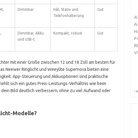
K,
Dimmbar
Inkl. Stativ und
Gut
Telefonhalterung
A
A
H
,
Dimmbar, Akku
Kompakt, robust
Gut
F
und USB-C
R
V
lichter mit einer Größe zwischen 12 und 18 Zoll am besten für
das Neewer Ringlicht und Weeylite Supernova bieten eine
lligkeit. App-Steuerung und Akkuoptionen sind praktische
iehlt sich ein gutes Preis-Leistungs-Verhältnis wie beim
dein Bild deutlich verbessern, ohne zu viel Aufwand oder
*
A
licht-Modelle?