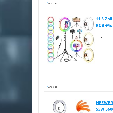
*
Anzeige
11.5 Zol
RGB-Modi
*
Anzeige
NEEWER R
55W 560