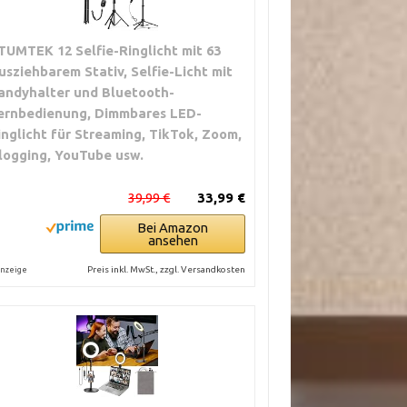
TUMTEK 12 Selfie-Ringlicht mit 63
usziehbarem Stativ, Selfie-Licht mit
andyhalter und Bluetooth-
ernbedienung, Dimmbares LED-
inglicht für Streaming, TikTok, Zoom,
logging, YouTube usw.
39,99 €
33,99 €
Bei Amazon
ansehen
Preis inkl. MwSt., zzgl. Versandkosten
nzeige