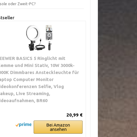
sole oder Zweit-PC?
tseller
EEWER BASICS 5 Ringlicht mit
lemme und Mini Stativ, 10W 3000k-
000K Dimmbares Ansteckleuchte für
aptop Computer Monitor
ideokonferenzen Selfie, Vlog
akeup, Live Streaming,
ideoaufnahmen, BR60
20,99 €
Bei Amazon
ansehen