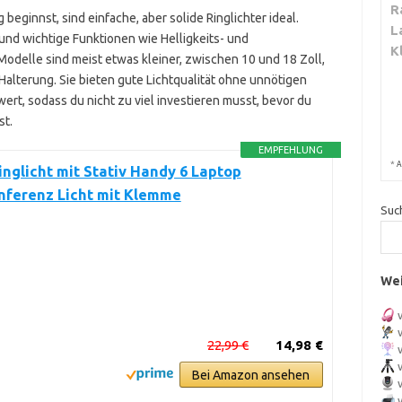
R
eginnst, sind einfache, aber solide Ringlichter ideal.
L
d und wichtige Funktionen wie Helligkeits- und
K
odelle sind meist etwas kleiner, zwischen 10 und 18 Zoll,
alterung. Sie bieten gute Lichtqualität ohne unnötigen
ert, sodass du nicht zu viel investieren musst, bevor du
st.
EMPFEHLUNG
*
A
inglicht mit Stativ Handy 6 Laptop
nferenz Licht mit Klemme
Suc
Wei
22,99 €
14,98 €
Bei Amazon ansehen