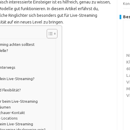
sch interessierte Einsteiger ist es hilfreich, genau zu wissen,
Kon
elle gut funktionieren. In diesem Artikel erfährst du,
che Ringlichter sich besonders gut für Live-Streaming
Bes
ität auf ein neues Level zu bringen.
aming achten solltest
elle?
N
K
unterwegs
6
L
 dein Live-Streaming?
V
M
 Flexibilität?
V
er beim Live-Streaming
 Räumen
schauer-Kontakt
 Locations
beim Live-Streaming
-Streaming idealerweise sein?