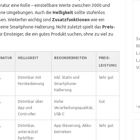
peratur eine Rolle – einstellbare Werte zwischen 3000 und
iedene Umgebungen. Auch die
Helligkeit
sollte stufenlos
sen. Weiterhin wichtig sind
Zusatzfunktionen
wie ein
er eine Smartphone-Halterung. Nicht zuletzt spielt das
Preis-
ür Einsteiger, die ein gutes Produkt suchen, ohne zu viel zu
S
R
L
ERATUR
HELLIGKEIT
BESONDERHEITEN
PREIS-
L
LEISTUNG
V
,
Dimmbar mit
Inkl. Stativ und
Sehr gut
Fernbedienung
Smartphone-
Halterung
,
Dimmbar über
Hohe
Gut
*
A
App und
Verarbeitungsqualität,
Controller
USB-C
,
Dimmbar,
App-Steuerung, Akku-
Sehr gut
unterstützt
betrieben
Farbfilter