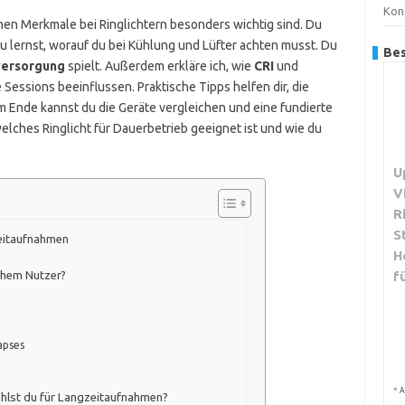
Kon
chen Merkmale bei Ringlichtern besonders wichtig sind. Du
u lernst, worauf du bei Kühlung und Lüfter achten musst. Du
Bes
ersorgung
spielt. Außerdem erkläre ich, wie
CRI
und
e Sessions beeinflussen. Praktische Tipps helfen dir, die
m Ende kannst du die Geräte vergleichen und eine fundierte
lches Ringlicht für Dauerbetrieb geeignet ist und wie du
U
V
R
S
zeitaufnahmen
H
chem Nutzer?
f
apses
*
A
ählst du für Langzeitaufnahmen?