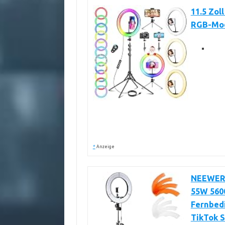
11.5 Zol
RGB-Modi
*
Anzeige
NEEWER R
55W 560
Fernbed
TikTok S