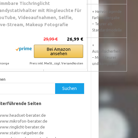
immbare Tischringlicht
andystativhalter mit Ringleuchte für
Hohe Farbkonsistenz
Sehr gut geeignet,
+ Hervorragende
ouTube, Videoaufnahmen, Selfie,
über Stunden. Gut für
wenn Farben
Farbwiedergabe
ive-Stream, Makeup Fotografie
Look-Consistency
konstant bleiben
– Teurer als
müssen
Standardmodelle
29,99 €
26,99 €
Stromausfallschutz
Sehr gut für
+
Bei Amazon
verhindert
kritische
Ausfallsicherheit
ansehen
Unterbrechungen
Langzeitaufnahmen
– Meist teurer
Preis inkl. MwSt., zzgl. Versandkosten
und komplexer
nzeige
hen
Suchen
terführende Seiten
www.headset-berater.de
www.mikrofon-berater.de
www.ringlicht-berater.de
www.stativ-ratgeber.de