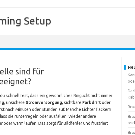
ming Setup
Neu
lle sind für
Kan
eeignet?
ode
Deck
u schnell fest, dass ein gewöhnliches Ringlicht nicht immer
Kab
ng
, unsichere
Stromversorgung
, sichtbare
Farbdrift
oder
Bra
erst nach Minuten oder Stunden auf. Manche Lichter flackern
dass sie runterregeln oder ausfallen. Wieder andere
Bra
reic
r oder warm laufen. Das sorgt für Bildfehler und frustriert
Bra