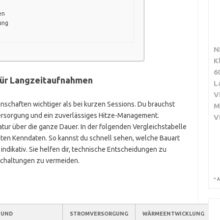
en
ung
N
K
6
 für Langzeitaufnahmen
L
V
schaften wichtiger als bei kurzen Sessions. Du brauchst
M
versorgung und ein zuverlässiges Hitze-Management.
V
ur über die ganze Dauer. In der folgenden Vergleichstabelle
nten Kenndaten. So kannst du schnell sehen, welche Bauart
ndikativ. Sie helfen dir, technische Entscheidungen zu
schaltungen zu vermeiden.
*
A
 UND
STROMVERSORGUNG
WÄRMEENTWICKLUNG