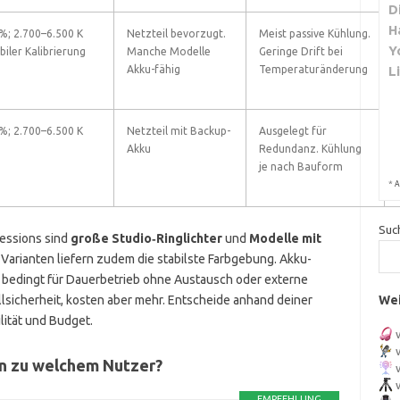
D
H
%; 2.700–6.500 K
Netzteil bevorzugt.
Meist passive Kühlung.
Y
biler Kalibrierung
Manche Modelle
Geringe Drift bei
Akku-fähig
Temperaturänderung
L
%; 2.700–6.500 K
Netzteil mit Backup-
Ausgelegt für
Akku
Redundanz. Kühlung
je nach Bauform
*
A
Suc
Sessions sind
große Studio‑Ringlichter
und
Modelle mit
Varianten liefern zudem die stabilste Farbgebung. Akku-
ur bedingt für Dauerbetrieb ohne Austausch oder externe
lsicherheit, kosten aber mehr. Entscheide anhand deiner
Wei
ilität und Budget.
n zu welchem Nutzer?
EMPFEHLUNG