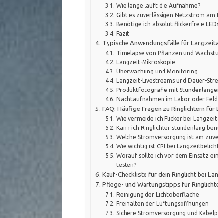
Wie lange läuft die Aufnahme?
Gibt es zuverlässigen Netzstrom am 
Benötige ich absolut flickerfreie LED
Fazit
Typische Anwendungsfälle für Langzeita
Timelapse von Pflanzen und Wachst
Langzeit-Mikroskopie
Überwachung und Monitoring
Langzeit-Livestreams und Dauer-Str
Produktfotografie mit Stundenlange
Nachtaufnahmen im Labor oder Feld
FAQ: Häufige Fragen zu Ringlichtern fü
Wie vermeide ich Flicker bei Langze
Kann ich Ringlichter stundenlang be
Welche Stromversorgung ist am zuve
Wie wichtig ist CRI bei Langzeitbelic
Worauf sollte ich vor dem Einsatz ei
testen?
Kauf-Checkliste für dein Ringlicht bei L
Pflege- und Wartungstipps für Ringlich
Reinigung der Lichtoberfläche
Freihalten der Lüftungsöffnungen
Sichere Stromversorgung und Kabelp