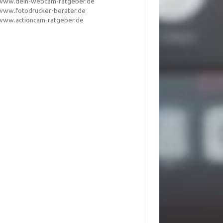
www.dein-webcam-ratgeber.de
www.fotodrucker-berater.de
www.actioncam-ratgeber.de