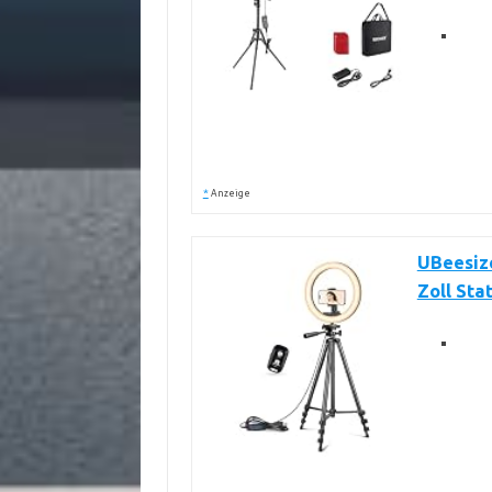
*
Anzeige
UBeesize
Zoll Stat