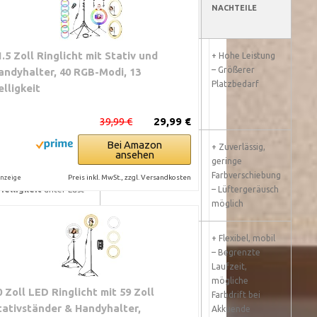
LANGZEITAUFNAHMEN
EIGNUNG
NACHTEILE
1.5 Zoll Ringlicht mit Stativ und
Meist
flickerfrei
bei
Sehr gut geeignet
+ Hohe Leistung
Video. Gute
für lange Sessions
– Größerer
andyhalter, 40 RGB-Modi, 13
Farbstabilität
Platzbedarf
elligkeit
39,99 €
29,99 €
Bei Amazon
Konzipiert für
Optimal für lange
+ Zuverlässig,
ansehen
Dauerbetrieb.
Aufnahmen und
geringe
Konstante
hohe Bildraten
Farbverschiebung
Preis inkl. MwSt., zzgl. Versandkosten
nzeige
Helligkeit
unter Last
– Lüftergeräusch
möglich
Mobil einsetzbar.
Bedingt geeignet.
+ Flexibel, mobil
Akku-Laufzeit kann
Gut für kurze bis
– Begrenzte
begrenzen
mittlere
Laufzeit,
Dauerbetrieb
Langzeitaufnahmen
mögliche
0 Zoll LED Ringlicht mit 59 Zoll
Farbdrift bei
tativständer & Handyhalter,
Akkuende