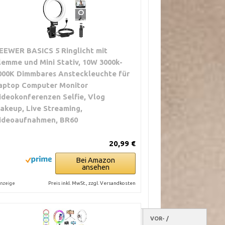
EEWER BASICS 5 Ringlicht mit
lemme und Mini Stativ, 10W 3000k-
000K Dimmbares Ansteckleuchte für
aptop Computer Monitor
ideokonferenzen Selfie, Vlog
akeup, Live Streaming,
ideoaufnahmen, BR60
20,99 €
Bei Amazon
ansehen
Preis inkl. MwSt., zzgl. Versandkosten
nzeige
BESONDERHEITEN FÜR
FAZIT ZUR
VOR- /