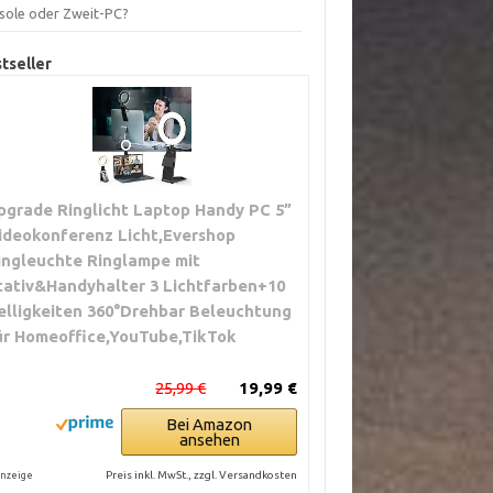
sole oder Zweit-PC?
tseller
pgrade Ringlicht Laptop Handy PC 5”
ideokonferenz Licht,Evershop
ingleuchte Ringlampe mit
tativ&Handyhalter 3 Lichtfarben+10
elligkeiten 360°Drehbar Beleuchtung
ür Homeoffice,YouTube,TikTok
25,99 €
19,99 €
Bei Amazon
ansehen
Preis inkl. MwSt., zzgl. Versandkosten
nzeige