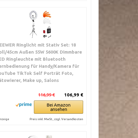
EEWER Ringlicht mit Stativ Set: 18
oll/45cm Außen 55W 5600K Dimmbare
ED Ringleuchte mit Bluetooth
ernbedienung für Handy/Kamera für
ouTube TikTok Self Porträt Foto,
ätowierer, Make up, Salons
116,99 €
106,99 €
Bei Amazon
ansehen
Preis inkl. MwSt., zzgl. Versandkosten
nzeige