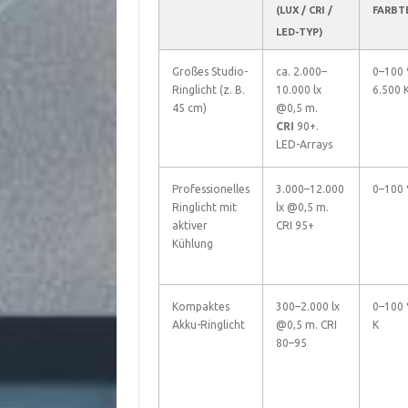
(LUX / CRI /
FARBT
LED-TYP)
Großes Studio-
ca. 2.000–
0–100 
Ringlicht (z. B.
10.000 lx
6.500 
45 cm)
@0,5 m.
CRI
90+.
LED-Arrays
Professionelles
3.000–12.000
0–100 
Ringlicht mit
lx @0,5 m.
aktiver
CRI 95+
Kühlung
Kompaktes
300–2.000 lx
0–100 
Akku-Ringlicht
@0,5 m. CRI
K
80–95