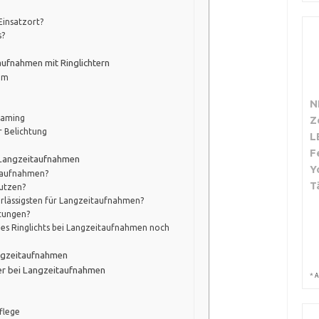
Einsatzort?
s?
ufnahmen mit Ringlichtern
um
N
eaming
Z
r Belichtung
L
F
r Langzeitaufnahmen
Y
itaufnahmen?
T
nutzen?
rlässigsten für Langzeitaufnahmen?
htungen?
nes Ringlichts bei Langzeitaufnahmen noch
angzeitaufnahmen
ter bei Langzeitaufnahmen
*
A
flege