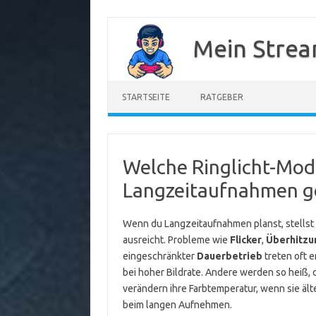
Zum
Inhalt
Mein Strea
springen
STARTSEITE
RATGEBER
Welche Ringlicht-Mode
Langzeitaufnahmen g
Wenn du Langzeitaufnahmen planst, stellst d
ausreicht. Probleme wie
Flicker
,
Überhitzu
eingeschränkter
Dauerbetrieb
treten oft 
bei hoher Bildrate. Andere werden so heiß, 
verändern ihre Farbtemperatur, wenn sie älte
beim langen Aufnehmen.