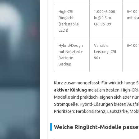
High-CRI
1.000–8.000
0–100 
Ringlicht
lx @0,5 m.
mit sta
(Farbstabile
CRI 95–99
LEDs)
Hybrid-Design
Variable
0–100 
mit Netzteil +
Leistung. CRI
Batterie-
90+
Backup
Kurz zusammengefasst: Für wirklich lange 
aktiver Kühlung
meist am besten. High-CRI-
Modelle sind praktisch, eignen sich aber n
Stromquelle. Hybrid-Lösungen bieten Ausfal
Prioritäten: Farbkonsistenz, Lautstärke, Mob
Welche Ringlicht-Modelle passe