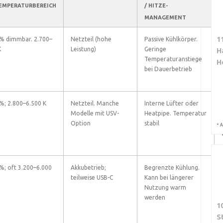
EMPERATURBEREICH
/ HITZE-
MANAGEMENT
1
% dimmbar. 2.700–
Netzteil (hohe
Passive Kühlkörper.
K
Leistung)
Geringe
H
Temperaturanstiege
H
bei Dauerbetrieb
%; 2.800–6.500 K
Netzteil. Manche
Interne Lüfter oder
Modelle mit USV-
Heatpipe. Temperatur
Option
stabil
*
A
%; oft 3.200–6.000
Akkubetrieb;
Begrenzte Kühlung.
teilweise USB-C
Kann bei längerer
Nutzung warm
werden
1
S