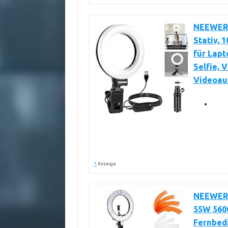
NEEWER 
Stativ,
für Lap
Selfie, 
Videoau
*
Anzeige
NEEWER R
55W 560
Fernbed