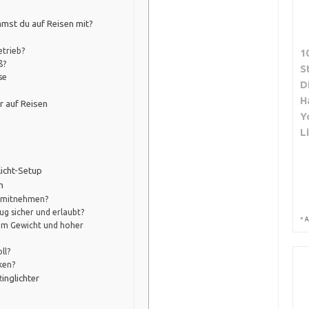
mmst du auf Reisen mit?
etrieb?
1
ß?
S
se
D
H
r auf Reisen
Y
L
licht-Setup
n
k mitnehmen?
g sicher und erlaubt?
*
A
gem Gewicht und hoher
ll?
ken?
inglichter