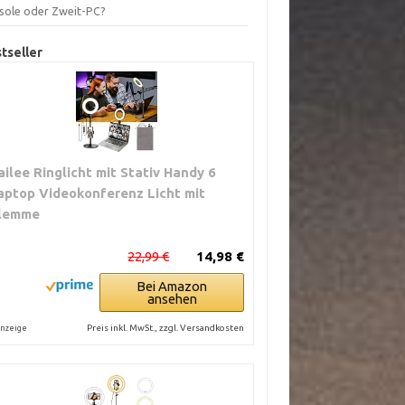
sole oder Zweit-PC?
tseller
ailee Ringlicht mit Stativ Handy 6
aptop Videokonferenz Licht mit
lemme
22,99 €
14,98 €
Bei Amazon
ansehen
Preis inkl. MwSt., zzgl. Versandkosten
nzeige