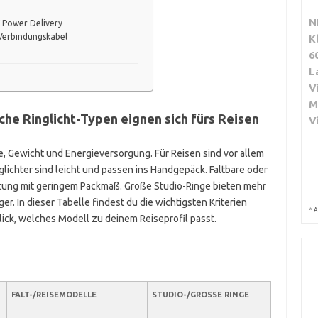
N
 Power Delivery
Verbindungskabel
K
6
L
V
M
che Ringlicht-Typen eignen sich fürs Reisen
V
ße, Gewicht und Energieversorgung. Für Reisen sind vor allem
lichter sind leicht und passen ins Handgepäck. Faltbare oder
stung mit geringem Packmaß. Große Studio-Ringe bieten mehr
ger. In dieser Tabelle findest du die wichtigsten Kriterien
*
A
lick, welches Modell zu deinem Reiseprofil passt.
FALT-/REISEMODELLE
STUDIO-/GROSSE RINGE