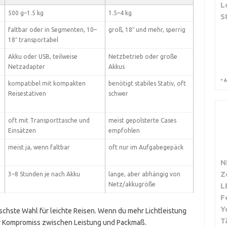
L
500 g–1.5 kg
1.5–4 kg
S
faltbar oder in Segmenten, 10–
groß, 18″ und mehr, sperrig
18″ transportabel
Akku oder USB, teilweise
Netzbetrieb oder große
Netzadapter
Akkus
*
A
kompatibel mit kompakten
benötigt stabiles Stativ, oft
Reisestativen
schwer
oft mit Transporttasche und
meist gepolsterte Cases
Einsätzen
empfohlen
meist ja, wenn faltbar
oft nur im Aufgabegepäck
N
Z
3–8 Stunden je nach Akku
lange, aber abhängig von
Netz/akkugröße
L
F
Y
schste Wahl für leichte Reisen. Wenn du mehr Lichtleistung
T
ter Kompromiss zwischen Leistung und Packmaß.