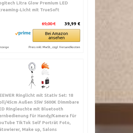
ogitech Litra Glow Premium LED
treaming-Licht mit TrueSoft
69,00 €
39,99 €
Bei Amazon
ansehen
Preis inkl. MwSt., zzgl. Versandkosten
nzeige
EEWER Ringlicht mit Stativ Set: 18
oll/45cm Außen 55W 5600K Dimmbare
ED Ringleuchte mit Bluetooth
ernbedienung für Handy/Kamera für
ouTube TikTok Self Porträt Foto,
ätowierer, Make up, Salons