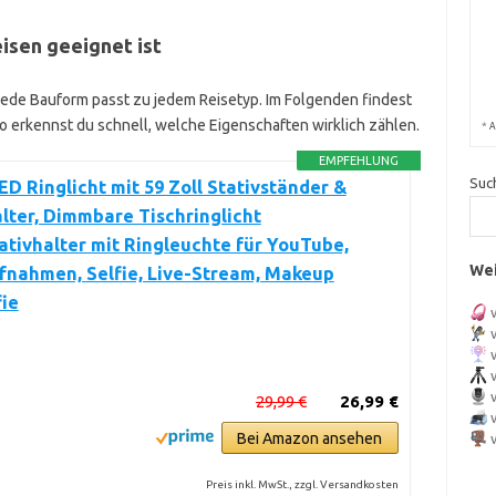
eisen geeignet ist
ht jede Bauform passt zu jedem Reisetyp. Im Folgenden findest
o erkennst du schnell, welche Eigenschaften wirklich zählen.
*
A
EMPFEHLUNG
Suc
LED Ringlicht mit 59 Zoll Stativständer &
ter, Dimmbare Tischringlicht
tivhalter mit Ringleuchte für YouTube,
Wei
fnahmen, Selfie, Live-Stream, Makeup
ie
29,99 €
26,99 €
Bei Amazon ansehen
Preis inkl. MwSt., zzgl. Versandkosten