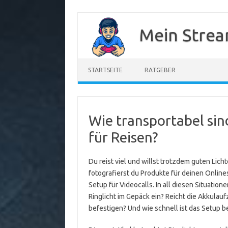
Zum
Inhalt
Mein Strea
springen
STARTSEITE
RATGEBER
Wie transportabel sin
für Reisen?
Du reist viel und willst trotzdem guten Licht
fotografierst du Produkte für deinen Onlin
Setup für Videocalls. In all diesen Situation
Ringlicht im Gepäck ein? Reicht die Akkulaufz
befestigen? Und wie schnell ist das Setup b