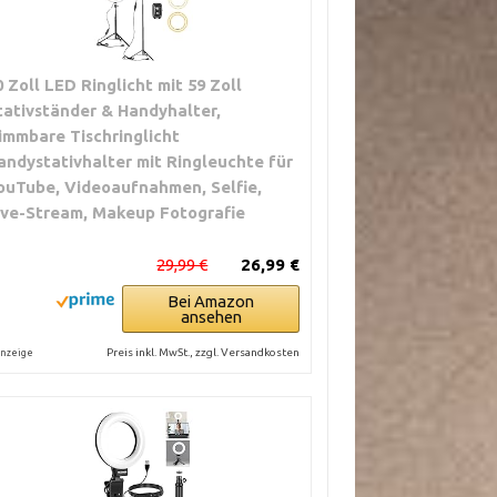
0 Zoll LED Ringlicht mit 59 Zoll
tativständer & Handyhalter,
immbare Tischringlicht
andystativhalter mit Ringleuchte für
ouTube, Videoaufnahmen, Selfie,
ive-Stream, Makeup Fotografie
29,99 €
26,99 €
Bei Amazon
ansehen
Preis inkl. MwSt., zzgl. Versandkosten
nzeige