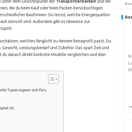
ell unter dem Gesichtspunkt der
Transportierbarkeit
und der
Kon
rien, die du beim Kauf oder beim Packen berücksichtigen
nterschiedlicher Bauformen. Du lernst, welche Energiequellen
Bes
ck sinnvoll sind. Außerdem gibt es Hinweise zur
nsport.
schätzen, welches Ringlicht zu deinem Reiseprofil passt. Du
, Gewicht, Leistungsbedarf und Zubehör. Das spart Zeit und
 du danach direkt konkrete Modelle vergleichen und dein
R
L
K
icht-Typen eignen sich fürs
*
A
gnet ist