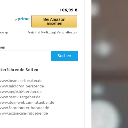
106,99 €
Bei Amazon
ansehen
Preis inkl. MwSt., zzgl. Versandkosten
nzeige
hen
Suchen
terführende Seiten
www.headset-berater.de
www.mikrofon-berater.de
www.ringlicht-berater.de
www.stativ-ratgeber.de
www.dein-webcam-ratgeber.de
www.fotodrucker-berater.de
www.actioncam-ratgeber.de