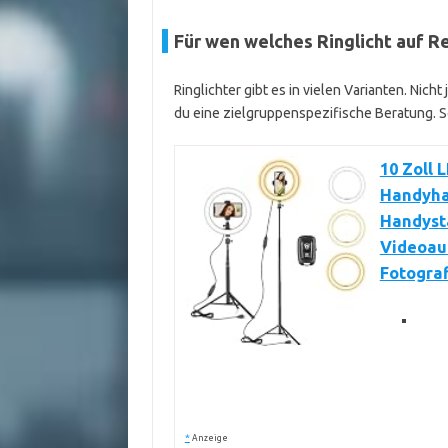
Für wen welches Ringlicht auf R
Ringlichter gibt es in vielen Varianten. Nic
du eine zielgruppenspezifische Beratung. S
10 Zoll 
Handyhal
Handysta
Videoau
Fotograf
*
Anzeige