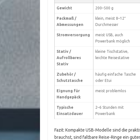
Gewicht
200–500 g
Packmaß /
klein, meist 8–12″
Abmessungen
Durchmesser
Stromversorgung
meist USB, auch
Powerbank möglich
Stativ /
kleine Tischstative,
Aufrollbares
leichte Reisestative
Stativ
Zubehör /
häufig einfache Tasche
Schutztasche
oder Etui
Eignung für
meist problemlos
Handgepäck
Typische
2–6 Stunden mit
Einsatzdauer
Powerbank
Fazit: Kompakte USB-Modelle sind die prakti
brauchst, sind faltbare Reise-Ringe ein gu