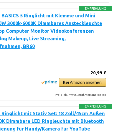
EMPFEHLUNG
BASICS 5 Ringlicht mit Klemme und Mini
 10W 3000k-6000K Dimmbares Ansteckleuchte
top Computer Monitor Videokonferenzen
Vlog Makeup, Live Streaming,
fnahmen, BR60
20,99 €
Bei Amazon ansehen
Preis inkl. MwSt., zzgl. Versandkosten
EMPFEHLUNG
inglicht mit Stativ Set: 18 Zoll/45cm Außen
0K Dimmbare LED Ringleuchte mit Bluetooth
ienung für Handy/Kamera für YouTube