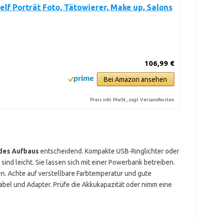
elf Porträt Foto, Tätowierer, Make up, Salons
106,99 €
Bei Amazon ansehen
Preis inkl. MwSt., zzgl. Versandkosten
 des Aufbaus
entscheidend. Kompakte USB-Ringlichter oder
 sind leicht. Sie lassen sich mit einer Powerbank betreiben.
en. Achte auf verstellbare Farbtemperatur und gute
abel und Adapter. Prüfe die Akkukapazität oder nimm eine