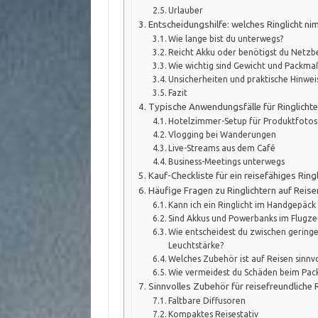
Urlauber
Entscheidungshilfe: welches Ringlicht ni
Wie lange bist du unterwegs?
Reicht Akku oder benötigst du Netzb
Wie wichtig sind Gewicht und Packma
Unsicherheiten und praktische Hinwei
Fazit
Typische Anwendungsfälle für Ringlichte
Hotelzimmer-Setup für Produktfotos
Vlogging bei Wanderungen
Live-Streams aus dem Café
Business-Meetings unterwegs
Kauf-Checkliste für ein reisefähiges Ring
Häufige Fragen zu Ringlichtern auf Reise
Kann ich ein Ringlicht im Handgepäc
Sind Akkus und Powerbanks im Flugzeu
Wie entscheidest du zwischen gerin
Leuchtstärke?
Welches Zubehör ist auf Reisen sinnvo
Wie vermeidest du Schäden beim Pac
Sinnvolles Zubehör für reisefreundliche R
Faltbare Diffusoren
Kompaktes Reisestativ