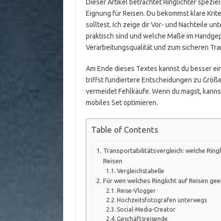
Dieser Artikel betrachtet Ringlichter spezi
Eignung für Reisen. Du bekommst klare Krite
solltest. Ich zeige dir Vor- und Nachteile u
praktisch sind und welche Maße im Handgepä
Verarbeitungsqualität und zum sicheren Tra
Am Ende dieses Textes kannst du besser ein
triffst fundiertere Entscheidungen zu Größe
vermeidet Fehlkäufe. Wenn du magst, kannst
mobiles Set optimieren.
Table of Contents
Transportabilitätsvergleich: welche Ringl
Reisen
Vergleichstabelle
Für wen welches Ringlicht auf Reisen geei
Reise-Vlogger
Hochzeitsfotografen unterwegs
Social-Media-Creator
Geschäftsreisende