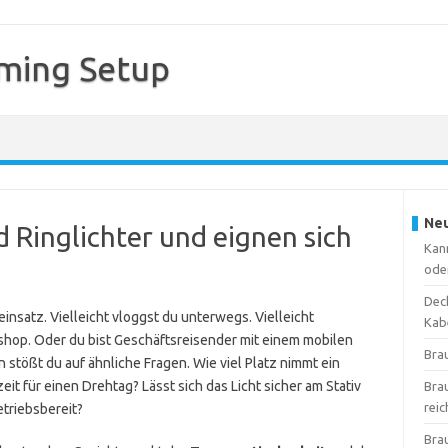
ming Setup
Neu
d Ringlichter und eignen sich
Kan
ode
Deck
einsatz. Vielleicht vloggst du unterwegs. Vielleicht
Kab
eshop. Oder du bist Geschäftsreisender mit einem mobilen
Bra
en stößt du auf ähnliche Fragen. Wie viel Platz nimmt ein
eit für einen Drehtag? Lässt sich das Licht sicher am Stativ
Bra
reic
etriebsbereit?
Bra