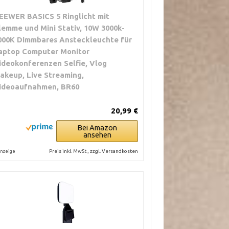
EEWER BASICS 5 Ringlicht mit
lemme und Mini Stativ, 10W 3000k-
000K Dimmbares Ansteckleuchte für
aptop Computer Monitor
ideokonferenzen Selfie, Vlog
akeup, Live Streaming,
ideoaufnahmen, BR60
20,99 €
Bei Amazon
ansehen
Preis inkl. MwSt., zzgl. Versandkosten
nzeige