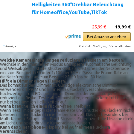
Helligkeiten 360°Drehbar Beleuchtung
für Homeoffice,YouTube,TikTok
25,99 €
19,99 €
Bei Amazon ansehen
*
Preis inkl. MwSt., zzgl. Versandkosten
Anzeige
Welche Kameraeinstellungen reduzieren Flackern am besten?
Wechsle in den manuellen Modus und sperre automatische Belichtung
und Weißabgleich. Stelle Shutter-Zeit als Vielfaches der Netzperiode
ein, zum Beispiel 1/50 oder 1/100 bei 50 Hz. Passe die Frame-Rate an
die Netzfrequenz an, zum Beispiel 25/50 fps bei 50 Hz.
Hilft ein Dimmer gegen Flackern?
Das kommt auf den Dimmer an. Günstige elektronische Dimmer
verwenden oft PWM und können das Flackern verschlimmern. Ein
hochwertiger, für LEDs geeigneter Dimmer oder ein analoger Dimmer
reduziert das Risiko. Teste alle Dimmstufen, denn Flackern tritt häufig
nur bei bestimmten Helligkeiten auf.
Wann brauche ich einen flicker-free Treiber?
Wenn Tests mit angepasster Frame-Rate und Shutter das Flackern nicht
beheben, ist ein
flicker-free
-Treiber sinnvoll. Das gilt besonders bei
Multi-Kamera-Setups oder Profi-Streams. Er reduziert die Ursache direkt
am Licht und spart dir viele Kameraeinstellungen.
Kann das Smartphone-Display bei Aufnahmen Flackern
verursachen?