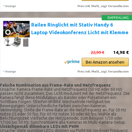
*
Preis inkl. MwSt., zzgl. Versandkosten
Anzeige
EMPFEHLUNG
Railee Ringlicht mit Stativ Handy 6
Laptop Videokonferenz Licht mit Klemme
22,99 €
14,98 €
Bei Amazon ansehen
*
Preis inkl. MwSt., zzgl. Versandkosten
Anzeige
Falsche Kombination aus Frame-Rate und Netzfrequenz
Ursache: Kamera-Frame-Rate und Netzfrequenz (50 Hz oder 60 Hz)
passen nicht zusammen. Das Licht moduliert mit der Netzfrequenz. Die
Kamera fängt diese Modulation als Bänder oder Pulsationen ein.
Sichtbare Folgen: Streifen im Bild. Wechselnde Helligkeit bei
Bewegungen. Unterschiedliche Farben zwischen Kameras.
Vermeidung: Stelle die Frame-Rate an die Netzfrequenz an. Für 50 Hz
nutze 25 oder 50 fps. Für 60 Hz nutze 30 oder 60 fps. Wähle als
Belichtungszeit Vielfache der Netzperiode, zum Beispiel 1/50 oder
1/100 bei 50 Hz. Synchronisiere alle Kameras im Multi-Kamera-Setup.
Unsachgemäß dimmbare LEDs mit PWM
Ursache: Viele günstige LEDs dimmen via PWM mit niedriger Frequenz.