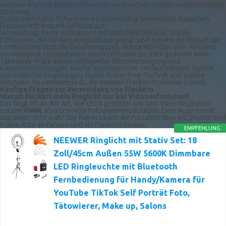
machen. Manche billige Diffusoren verursachen zudem ungleichmäßige
Streuung.
Sichtbare Folgen: Schwächere Lichtleistung. Vermehrtes Rauschen.
Flackern tritt erst mit Diffusor auf.
Vermeidung: Teste Aufnahmen mit und ohne Diffusor. Wähle
Diffusoren, die für dein Ringlicht ausgelegt sind. Erhöhe bei Bedarf die
Lichtleistung statt die Belichtungszeit. Nutze ND-Filter oder Abstand,
um Helligkeit zu regulieren, wenn Diffusion zu stark gedimmt wirkt.
Takeaway: Prüfe immer Lichtquelle, Stromversorgung und
Kameraeinstellungen. Mache systematische Testaufnahmen. Sperre
automatische Regelungen. Nutze flicker-free-Technik und stabile
Netzteile. So vermeidest du die meisten Flacker-Probleme schnell.
Häufige Fragen zur Vermeidung von Flackern
Warum flackert mein Ringlicht nur bei Videoaufnahmen?
Das liegt oft an der Art, wie LEDs gedimmt werden. Viele Ringlichter
nutzen
PWM
, also schnelle Pulsweitenmodulation. Dein Auge nimmt
das meist nicht wahr. Die Kamera kann die Pulsation aber mit Shutter und
Frame-Rate einfangen und als Flackern zeigen.
EMPFEHLUNG
NEEWER Ringlicht mit Stativ Set: 18
Zoll/45cm Außen 55W 5600K Dimmbare
LED Ringleuchte mit Bluetooth
Fernbedienung für Handy/Kamera für
YouTube TikTok Self Porträt Foto,
Tätowierer, Make up, Salons