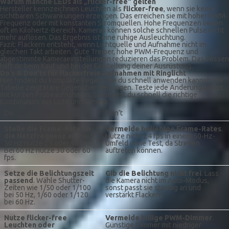
Warum manche LEDs als „flicker-free“ gelten
Hersteller kennzeichnen Leuchten als
flicker-free
, wenn sie keine
sichtbaren Schwankungen erzeugen. Das erreichen sie mit hoher PWM-
Frequenz oder mit konstanten Stromquellen. Hohe Frequenzen liegen
oft im Kilohertz-Bereich. Kameras können solche schnellen Pulse nicht
mehr auflösen. Das Ergebnis ist eine ruhige Ausleuchtung.
Fazit: Flackern entsteht, wenn Lichtquelle und Aufnahme nicht im
gleichen Takt arbeiten. Gute Treiber, hohe PWM-Frequenz und
abgestimmte Kameraeinstellungen reduzieren das Problem. Das Wissen
hilft dir beim Kauf und bei der Einstellung deiner Ausrüstung.
Do’s & Don’ts für flackerfreie Aufnahmen mit Ringlicht
Hier findest du kompakte Regeln, die du schnell anwenden kannst. Die
Tabelle zeigt klare Gegenüberstellungen. Teste jede Änderung sofort
mit kurzen Probeaufnahmen. So findest du schnell die richtige
Kombination aus Licht und Kamera.
Do
Don’t
Stelle die Frame-Rate an
Vermeide beliebige Frame-Rates
.
die Netzfrequenz an
. Bei
Nutze nicht 24 fps in einem 50-Hz-
50 Hz nutze 25 oder 50 fps.
Umfeld ohne Test, da Streifen
Bei 60 Hz nutze 30 oder 60
auftreten können.
fps.
Setze die Belichtungszeit
Gib die Belichtung nicht frei
. Lass
passend
. Wähle Shutter-
die Kamera nicht im Auto-Modus,
Zeiten wie 1/50 oder 1/100
sonst passt sie ständig an und
bei 50 Hz, 1/60 oder 1/120
verstärkt Flackern.
bei 60 Hz.
Nutze flicker-free
Vermeide billige PWM-Dimmer
.
Leuchten oder
Günstige Dimmer mit niedriger