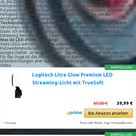
Ja, das Display kann flackern, wenn du es filmst oder wenn adaptive
Helligkeit mit PWM arbeitet. Das zeigt sich als horizontale Streifen oder
Pulsieren. Erhöhe die Display-Helligkeit oder deaktiviere adaptive
Helligkeit. Alternativ passe Shutter und Frame-Rate, um die
Anzeigefrequenz zu umgehen.
Technisches Hintergrundwissen zum Flackern bei Ringlichtern
Verstehen, warum Licht flackert, macht es einfacher, das Problem zu
lösen. Ich erkläre die wichtigsten Bausteine. Du lernst, wie LED-
Dimmung, Netzfrequenz, Treiber und Kameratechnik zusammenwirken.
Was ist LED-PWM-Dimmung?
Viele LEDs werden per
PWM
gedimmt. PWM steht für
Pulsweitenmodulation. Die Lampe wird sehr schnell ein- und
ausgeschaltet. Je länger das „an“-Signal, desto heller wirkt das Licht.
Für das Auge ist das oft nicht sichtbar. Kameras können die kurzen
Unterbrechungen aber aufnehmen. Das ergibt sichtbares Flackern im
Video.
EMPFEHLUNG
Logitech Litra Glow Premium LED
Streaming-Licht mit TrueSoft
69,00 €
39,99 €
Bei Amazon ansehen
*
Preis inkl. MwSt., zzgl. Versandkosten
Anzeige
EMPFEHLUNG