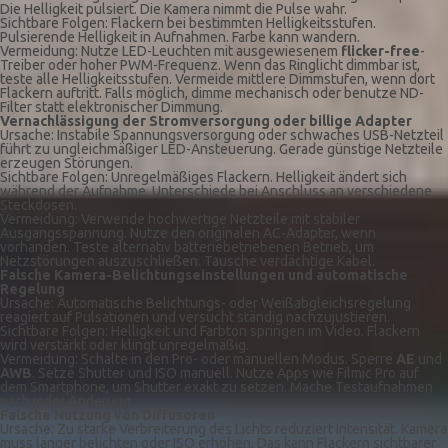
Die Helligkeit pulsiert. Die Kamera nimmt die Pulse wahr.
Sichtbare Folgen: Flackern bei bestimmten Helligkeitsstufen.
Pulsierende Helligkeit in Aufnahmen. Farbe kann wandern.
Vermeidung: Nutze LED-Leuchten mit ausgewiesenem
flicker-free
-
Treiber oder hoher PWM-Frequenz. Wenn das Ringlicht dimmbar ist,
teste alle Helligkeitsstufen. Vermeide mittlere Dimmstufen, wenn dort
Flackern auftritt. Falls möglich, dimme mechanisch oder benutze ND-
Filter statt elektronischer Dimmung.
Vernachlässigung der Stromversorgung oder billige Adapter
Ursache: Instabile Spannungsversorgung oder schwaches USB-Netzteil
führt zu ungleichmäßiger LED-Ansteuerung. Gerade günstige Netzteile
erzeugen Störungen.
Sichtbare Folgen: Unregelmäßiges Flackern. Helligkeit ändert sich
während der Aufnahme. Unterschiede bei Anschluss an verschiedene
Steckdosen.
Vermeidung: Verwende hochwertige Netzteile mit stabiler
Ausgangsspannung. Nutze den originalen AC-Adapter, wenn
vorhanden. Teste alternativ batteriebetriebenen Betrieb, um
Netzstörungen auszuschließen. Tausche verdächtige Kabel.
Falsche Kamera-Belichtungseinstellungen und automatische
Regelung
Ursache: Automatische Belichtungs- oder Weißabgleichsregelung
reagiert auf Pulsationen und versucht ständig nachzujustieren.
Sichtbare Folgen: Helligkeit und Farbton springen im Video. Flackern
wird verstärkt oder klingt unregelmäßig.
Vermeidung: Schalte in den Pro- oder manuellen Modus. Sperre
AE
und
AWB
. Setze Shutter und ISO manuell. Nutze Apps wie Filmic Pro auf
dem Smartphone, um Shutter exakt zu setzen. Mache Testaufnahmen
nach jeder Änderung.
Falsche Nutzung von Diffusoren
Ursache: Zu starke Verbreiterung des Lichts reduziert Intensität. Kamera
muss länger belichten oder ISO erhöhen. Das kann Flackern sichtbarer