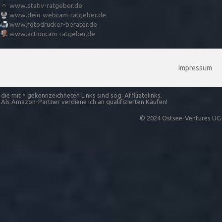
www.stativ-ratgeber.de
www.dein-webcam-ratgeber.de
www.fotodrucker-berater.de
www.actioncam-ratgeber.de
Impressum
die mit * gekennzeichneten Links sind sog. Affiliatelinks.
Als Amazon-Partner verdiene ich an qualifizierten Käufen!
© 2024 Ostsee-Ventures UG