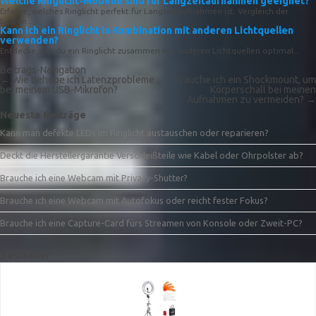
Welche Ringlicht-Modelle sind für Langzeitaufnahmen geeignet?
Erfahre, welches Ringlicht perfekt für Langzeitaufnahmen ist. Vergleich der
besten...
Kann ich ein Ringlicht in Kombination mit anderen Lichtquellen
verwenden?
Entdecke, wie du ein Ringlicht zusammen mit anderen Lichtquellen optimal...
Beitrags-Navigation
←
Wie behebe ich Latenzprobleme
Brauche ich ein Shockmount, um
bei meinem USB-Mikrofon?
Körperschall bei meinen
Aufnahmen zu vermeiden?
→
Neueste Beiträge
Kann man defekte LEDs im Ringlicht austauschen oder reparieren?
Deckt die Herstellergarantie Verschleißteile wie Kabel oder Ohrpolster ab?
Brauche ich eine Webcam mit Privacy-Shutter?
Brauche ich eine Webcam mit Autofokus oder reicht fester Fokus?
Brauche ich eine Capture-Card fürs Streamen von Konsole oder Zweit-PC?
Bestseller