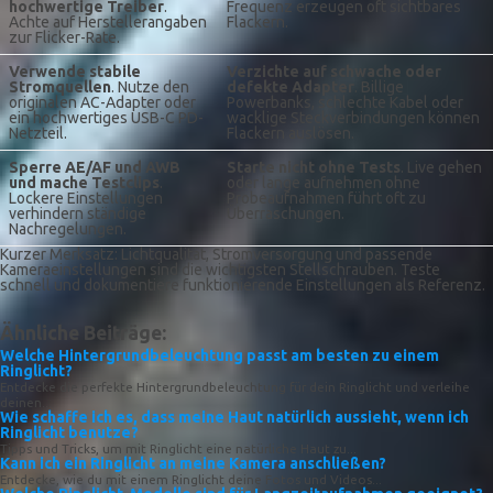
hochwertige Treiber
.
Frequenz erzeugen oft sichtbares
Achte auf Herstellerangaben
Flackern.
zur Flicker-Rate.
Verwende stabile
Verzichte auf schwache oder
Stromquellen
. Nutze den
defekte Adapter
. Billige
originalen AC-Adapter oder
Powerbanks, schlechte Kabel oder
ein hochwertiges USB-C PD-
wacklige Steckverbindungen können
Netzteil.
Flackern auslösen.
Sperre AE/AF und AWB
Starte nicht ohne Tests
. Live gehen
und mache Testclips
.
oder lange aufnehmen ohne
Lockere Einstellungen
Probeaufnahmen führt oft zu
verhindern ständige
Überraschungen.
Nachregelungen.
Kurzer Merksatz: Lichtqualität, Stromversorgung und passende
Kameraeinstellungen sind die wichtigsten Stellschrauben. Teste
schnell und dokumentiere funktionierende Einstellungen als Referenz.
Ähnliche Beiträge:
Welche Hintergrundbeleuchtung passt am besten zu einem
Ringlicht?
Entdecke die perfekte Hintergrundbeleuchtung für dein Ringlicht und verleihe
deinen...
Wie schaffe ich es, dass meine Haut natürlich aussieht, wenn ich
Ringlicht benutze?
Tipps und Tricks, um mit Ringlicht eine natürliche Haut zu...
Kann ich ein Ringlicht an meine Kamera anschließen?
Entdecke, wie du mit einem Ringlicht deine Fotos und Videos...