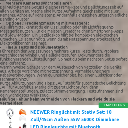
Mehrere Kameras synchronisieren
Bei Multi-Kamera-Setups gleiche Frame-Rate und Belichtungszeit auf
allen Geräten an. Mache eine kurze Aufnahme gleichzeitig mit allen
Kameras. Achte auf Konsistenz. Andernfalls entstehen unterschiedliche
Banding-Muster.
Optional: Frequenzmessung mit Messgerät
Als Hilfsmittel kannst du ein Oszilloskop oder ein Lichtfrequenz-
Messgerät nutzen. Für die meisten Creator reichen Smartphone-Apps
und Slow-Motion. Ein Oszilloskop hilft bei komplexen elektrischen
Ursachen. Es ist nur nötig, wenn du mit Netzspannung arbeitest und
Elektronikkenntnisse hast.
Finale Tests und Dokumentation
Führe nach den Anpassungen mehrere kurze Tests durch. Probiere
verschiedene Winkel und Helligkeitsstufen. Dokumentiere die
funktionierenden Einstellungen. So hast du beim nächsten Setup sofort
eine Referenz.
Warnhinweise: Schalte vor dem Austausch von Netzteilen die Geräte
aus. Arbeite vorsichtig mit Netzspannung. Vermeide unsichere
Kabelverbindungen. Wenn du unsicher bist, hol einen Elektriker oder
Fachmann hinzu.
Kurze Abkürzungen und Tipps: „AE“ steht für automatische Belichtung.
„AF“ für Autofokus. Merke dir: zuerst Licht prüfen, dann
Kameraeinstellungen, zuletzt Stromversorgung. Testaufnahmen sind
dein wichtigstes Werkzeug.
Häufige Fehler beim Vermeiden von Flackern und wie du sie
vermeidest
EMPFEHLUNG
NEEWER Ringlicht mit Stativ Set: 18
Zoll/45cm Außen 55W 5600K Dimmbare
LED Ringleuchte mit Bluetooth