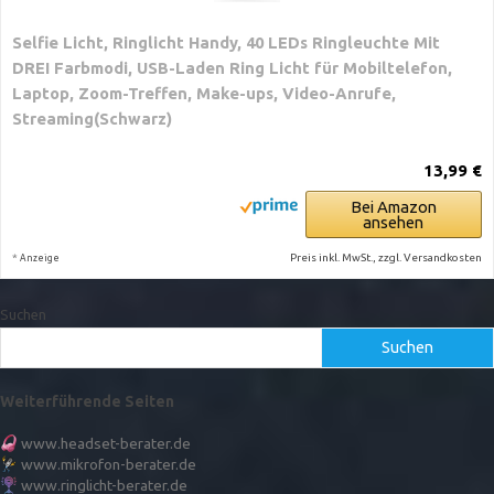
Selfie Licht, Ringlicht Handy, 40 LEDs Ringleuchte Mit
DREI Farbmodi, USB-Laden Ring Licht für Mobiltelefon,
Laptop, Zoom-Treffen, Make-ups, Video-Anrufe,
Streaming(Schwarz)
13,99 €
Bei Amazon
ansehen
*
Preis inkl. MwSt., zzgl. Versandkosten
Anzeige
Suchen
Suchen
Weiterführende Seiten
www.headset-berater.de
www.mikrofon-berater.de
www.ringlicht-berater.de