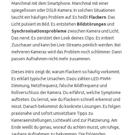
Manchmal mit dem Smartphone. Manchmal mit einer
spiegellosen oder DSLR-Kamera. In solchen Situationen
taucht ein häufiges Problem auf. Es heißt
Flackern
. Das
Licht pulsiert im Bild. Es entstehen
Bildstörungen
und
Synchronisationsprobleme
zwischen Kamera und Licht.
Das nervt. Es zerstört den Look deines Clips. Es irritiert
Zuschauer und kann bei Live-Streams peinlich werden. Bei
mehreren Kameras wird das Problem noch schlimmer. Dann
passen Aufnahmen nicht mehr zusammen.
Dieses Intro zeigt dir, warum Flackern so häufig vorkommt.
Es erklärt typische Ursachen. Dazu zählen LED-PWM-
Dimmung, Netzfrequenz, falsche Bildfrequenz und
Rollverschluss der Kamera. Du erfährst, welche Symptome
auftreten. Du lernst, wie du Flackern schnell erkennst und
misst. Danach bekommst du konkrete Lösungen. Es folgen
praxisnahe und sofort umsetzbare Tipps zu
Kameraeinstellungen, Lichtwahl und zur Platzierung. Am
Ende weißt du genau, worauf du achten musst, um ruhige,
saubere Aufnahmen zu bekommen. Die folgenden