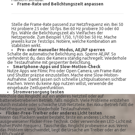
Frame-Rate und Belichtungszeit anpassen
Stelle die Frame-Rate passend zur Netzfrequenz ein. Bei 50
Hz probiere 25 oder 50 fps. Bei 60 Hz probiere 30 oder 60
fps. Wähle die Belichtungszeit als Vielfaches der
Netzperiode. Zum Beispiel 1/50, 1/100 bei 50 Hz. Mache
jeweils kurze Testclips. Notiere, welche Kombination am
stabilsten wirkt.
Pro- oder manueller Modus, AE/AF sperren
Schalte die automatische Belichtung aus. Sperre AE/AF. So
verhinderst du, dass die Kamera ständig nachregelt. Wiederhole
die Testaufnahme mit gesperrter Belichtung.
Smartphone-Apps und Slow-Motion-Check
Nutze Apps wie Filmic Pro oder Open Camera, um Frame-Rate
und Shutter präzise einzustellen. Mache eine Slow-Motion-
Aufnahme. Damit lassen sich schnelle Lichtpulsationen sichtbar
machen. Wenn du keine App nutzen willst, verwende die
eingebaute Zeitlupenfunktion.
Stromversorgung testen
Wechsle das Ringlicht auf ein anderes Netzteil oder auf
batteriebetriebenen Betrieb, falls möglich. Viele Probleme entstehen
durch instabile oder schwache USB-Netzteile. Bei Akku-Betrieb fällt die
Netzfrequenz weg. Wiederhole Testaufnahmen.
Flicker-Free-Treiber oder anderes Licht testen
Wenn das Flackern weiter besteht, teste ein anderes Licht mit
ausgewiesener Flicker-Free-Technik. Oder verwende ein LED-Licht mit
hoher PWM-Frequenz. Tausche das Ringlicht probeweise aus. Wenn
das Problem verschwindet, liegt die Ursache am Treiber oder an der
LED-Qualität.