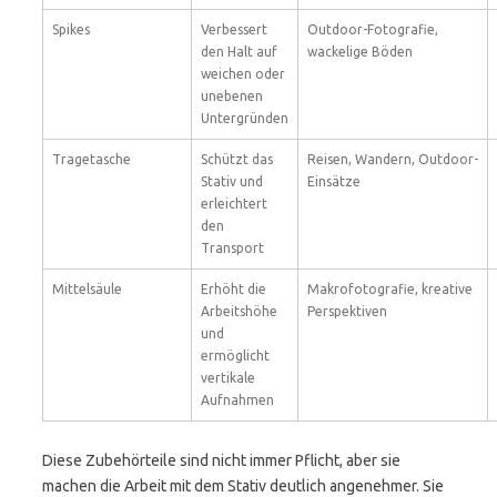
Spikes
Verbessert
Outdoor-Fotografie,
den Halt auf
wackelige Böden
weichen oder
unebenen
Untergründen
Tragetasche
Schützt das
Reisen, Wandern, Outdoor-
Stativ und
Einsätze
erleichtert
den
Transport
Mittelsäule
Erhöht die
Makrofotografie, kreative
Arbeitshöhe
Perspektiven
und
ermöglicht
vertikale
Aufnahmen
Diese Zubehörteile sind nicht immer Pflicht, aber sie
machen die Arbeit mit dem Stativ deutlich angenehmer. Sie