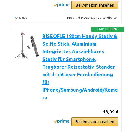
Bei Amazon ansehen
*
Preis inkl. MwSt., zzgl. Versandkosten
Anzeige
EMPFEHLUNG
RISEOFLE 180cm Handy Stativ &
Selfie Stick, Aluminium
Integriertes Ausziehbares
Stativ für Smartphone,
Tragbarer Reisestativ-Ständer
mit drahtloser Fernbedienung
für
iPhone/Samsung/Android/Kame
ra
13,99 €
Bei Amazon ansehen