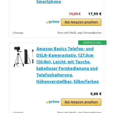
Smartphone
19,99 €
17,99 €
Bei Amazon ansehen
*
Preis inkl. MwSt., zzgl. Versandkosten
Anzeige
EMPFEHLUNG
Amazon Basics Telefon- und
DSLR-Kamerastativ, 127,0cm
(50,0in), Leicht, mit Tasche,
kabelloser Fernbedienung und
Telefonhalterung,
Höhenverstellbar, Silberfarben
9,88 €
Bei Amazon ansehen
*
Preis inkl. MwSt., zzgl. Versandkosten
Anzeige