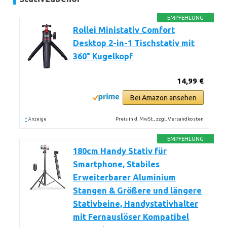
EMPFEHLUNG
Rollei Ministativ Comfort
Desktop 2-in-1 Tischstativ mit
360° Kugelkopf
14,99 €
Bei Amazon ansehen
*
Preis inkl. MwSt., zzgl. Versandkosten
Anzeige
EMPFEHLUNG
180cm Handy Stativ für
Smartphone, Stabiles
Erweiterbarer Aluminium
Stangen & Größere und längere
Stativbeine, Handystativhalter
mit Fernauslöser Kompatibel