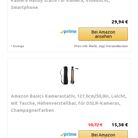
Kamera Handy stativ für Kamera, Videolicht,
Smartphone
29,94 €
Bei Amazon
ansehen
*
Preis inkl. MwSt., zzgl. Versandkosten
Anzeige
Amazon Basics Kamerastativ, 127,0cm/50,0in, Leicht,
mit Tasche, Höhenverstellbar, für DSLR-Kameras,
Champagnerfarben
18,72 €
15,38 €
Bei Amazon