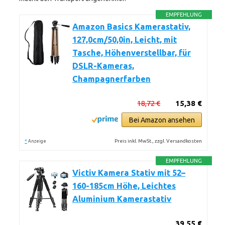
EMPFEHLUNG
Amazon Basics Kamerastativ,
127,0cm/50,0in, Leicht, mit
Tasche, Höhenverstellbar, für
DSLR-Kameras,
Champagnerfarben
18,72 €
15,38 €
Bei Amazon ansehen
*
Preis inkl. MwSt., zzgl. Versandkosten
Anzeige
EMPFEHLUNG
Victiv Kamera Stativ mit 52–
160-185cm Höhe, Leichtes
Aluminium Kamerastativ
39,55 €