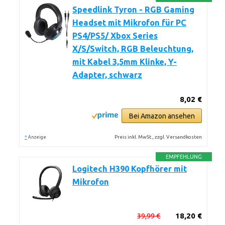
Speedlink Tyron - RGB Gaming
Headset mit Mikrofon für PC
PS4/PS5/ Xbox Series
X/S/Switch, RGB Beleuchtung,
mit Kabel 3,5mm Klinke, Y-
Adapter, schwarz
8,02 €
Bei Amazon ansehen
*
Preis inkl. MwSt., zzgl. Versandkosten
Anzeige
EMPFEHLUNG
Logitech H390 Kopfhörer mit
Mikrofon
39,99 €
18,20 €