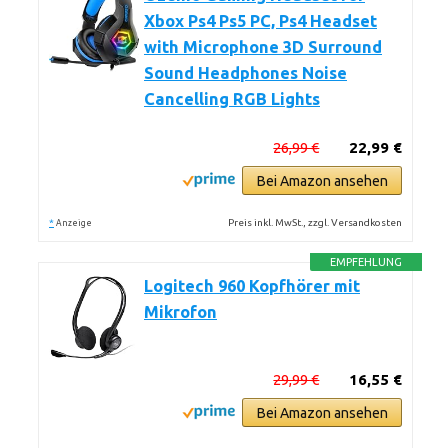
Xbox Ps4 Ps5 PC, Ps4 Headset
with Microphone 3D Surround
Sound Headphones Noise
Cancelling RGB Lights
26,99 €
22,99 €
Bei Amazon ansehen
*
Preis inkl. MwSt., zzgl. Versandkosten
Anzeige
EMPFEHLUNG
Logitech 960 Kopfhörer mit
Mikrofon
29,99 €
16,55 €
Bei Amazon ansehen